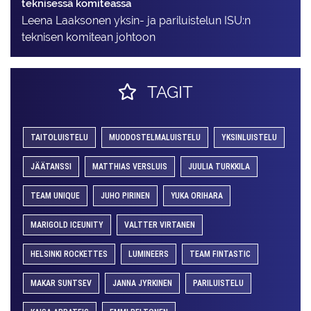
teknisessä komiteassa
Leena Laaksonen yksin- ja pariluistelun ISU:n
teknisen komitean johtoon
TAGIT
TAITOLUISTELU
MUODOSTELMALUISTELU
YKSINLUISTELU
JÄÄTANSSI
MATTHIAS VERSLUIS
JUULIA TURKKILA
TEAM UNIQUE
JUHO PIRINEN
YUKA ORIHARA
MARIGOLD ICEUNITY
VALTTER VIRTANEN
HELSINKI ROCKETTES
LUMINEERS
TEAM FINTASTIC
MAKAR SUNTSEV
JANNA JYRKINEN
PARILUISTELU