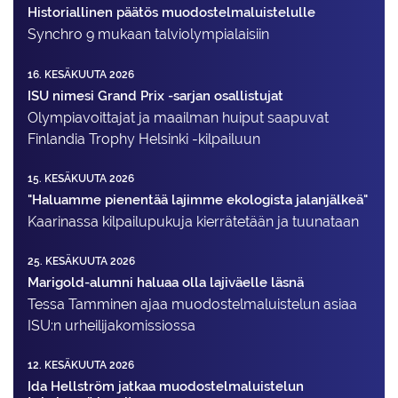
Historiallinen päätös muodostelmaluistelulle
Synchro 9 mukaan talviolympialaisiin
16. KESÄKUUTA 2026
ISU nimesi Grand Prix -sarjan osallistujat
Olympiavoittajat ja maailman huiput saapuvat
Finlandia Trophy Helsinki -kilpailuun
15. KESÄKUUTA 2026
"Haluamme pienentää lajimme ekologista jalanjälkeä"
Kaarinassa kilpailupukuja kierrätetään ja tuunataan
25. KESÄKUUTA 2026
Marigold-alumni haluaa olla lajiväelle läsnä
Tessa Tamminen ajaa muodostelma­luistelun asiaa
ISU:n urheilija­komissiossa
12. KESÄKUUTA 2026
Ida Hellström jatkaa muodostelmaluistelun