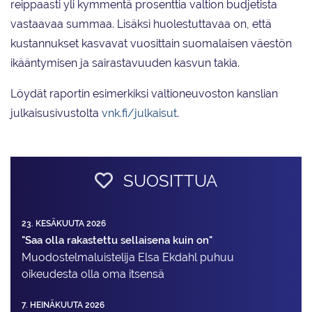
reippaasti yli kymmentä prosenttia valtion budjetista
vastaavaa summaa. Lisäksi huolestuttavaa on, että
kustannukset kasvavat vuosittain suomalaisen väestön
ikääntymisen ja sairastavuuden kasvun takia.
Löydät raportin esimerkiksi valtioneuvoston kanslian
julkaisusivustolta
vnk.fi/julkaisut
.
SUOSITTUA
23. KESÄKUUTA 2026
"Saa olla rakastettu sellaisena kuin on"
Muodostelma­luistelija Elsa Ekdahl puhuu
oikeudesta olla oma itsensä
7. HEINÄKUUTA 2026