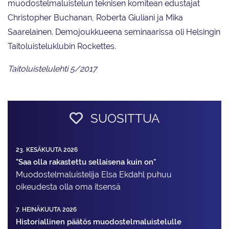
muodostelmaluistelun teknisen komitean edustajat
Christopher Buchanan, Roberta Giuliani ja Mika
Saarelainen. Demojoukkueena seminaarissa oli Helsingin
Taitoluisteluklubin Rockettes.
Taitoluistelulehti 5/2017
SUOSITTUA
23. KESÄKUUTA 2026
"Saa olla rakastettu sellaisena kuin on"
Muodostelma­luistelija Elsa Ekdahl puhuu
oikeudesta olla oma itsensä
7. HEINÄKUUTA 2026
Historiallinen päätös muodostelmaluistelulle