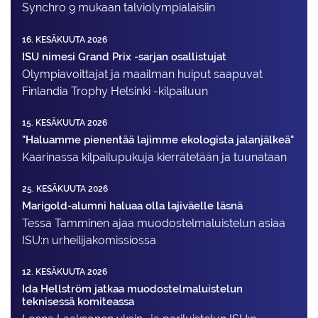
Synchro 9 mukaan talviolympialaisiin
16. KESÄKUUTA 2026
ISU nimesi Grand Prix -sarjan osallistujat
Olympiavoittajat ja maailman huiput saapuvat
Finlandia Trophy Helsinki -kilpailuun
15. KESÄKUUTA 2026
"Haluamme pienentää lajimme ekologista jalanjälkeä"
Kaarinassa kilpailupukuja kierrätetään ja tuunataan
25. KESÄKUUTA 2026
Marigold-alumni haluaa olla lajiväelle läsnä
Tessa Tamminen ajaa muodostelma­luistelun asiaa
ISU:n urheilija­komissiossa
12. KESÄKUUTA 2026
Ida Hellström jatkaa muodostelmaluistelun
teknisessä komiteassa