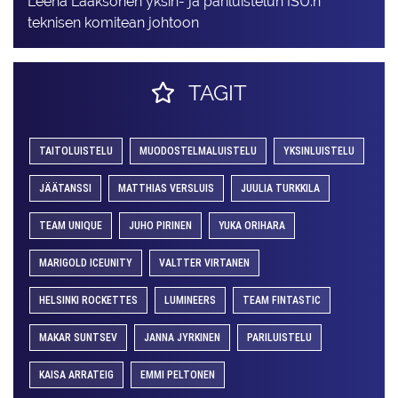
Leena Laaksonen yksin- ja pariluistelun ISU:n
teknisen komitean johtoon
TAGIT
TAITOLUISTELU
MUODOSTELMALUISTELU
YKSINLUISTELU
JÄÄTANSSI
MATTHIAS VERSLUIS
JUULIA TURKKILA
TEAM UNIQUE
JUHO PIRINEN
YUKA ORIHARA
MARIGOLD ICEUNITY
VALTTER VIRTANEN
HELSINKI ROCKETTES
LUMINEERS
TEAM FINTASTIC
MAKAR SUNTSEV
JANNA JYRKINEN
PARILUISTELU
KAISA ARRATEIG
EMMI PELTONEN