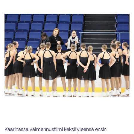
Dream Edgesin valmentajat Siiri Eskelinen (vas.) ja Sini Lagercrantz
ohjeistavat joukkuettaan Metro Areenalla Espoossa.
Kaarinassa valmennustiimi keksii yleensä ensin