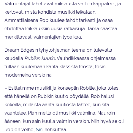
Valmentajat lähettävät miksausta varten kappaleet, ja
kertovat, mistä kohdista musiikki leikataan.
Ammattilaisena Rob kuulee tahdit tarkasti, ja osaa
ehdottaa leikkauksiin uusia ratkaisuja. Tämä säästää
merkittävästi valmentajien työaikaa.
Dream Edgesin lyhytohjelman teema on tulevalla
kaudella
Rubikin kuutio
. Vauhdikkaassa ohjelmassa
tullaan kuulemaan kahta klassista teosta, tosin
moderneina versioina.
– Esittelimme musiikit ja konseptin Robille, joka totesi,
että hänellä on Rubikin kuutio pöydällä. Rob halusi
kokeilla, millaista ääntä kuutiosta lähtee, kun sitä
vääntelee. Pian meillä oli musiikki valmiina. Nauroin
ääneen, kun sain kuulla valmiin version. Niin hyvä se oli.
Rob on velho,
Sini
hehkuttaa.