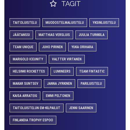
TAGIT
TAITOLUISTELU
MUODOSTELMALUISTELU
YKSINLUISTELU
JÄÄTANSSI
MATTHIAS VERSLUIS
JUULIA TURKKILA
TEAM UNIQUE
JUHO PIRINEN
YUKA ORIHARA
MARIGOLD ICEUNITY
VALTTER VIRTANEN
HELSINKI ROCKETTES
LUMINEERS
TEAM FINTASTIC
MAKAR SUNTSEV
JANNA JYRKINEN
PARILUISTELU
KAISA ARRATEIG
EMMI PELTONEN
TAITOLUISTELUN EM-KILPAILUT
JENNI SAARINEN
FINLANDIA TROPHY ESPOO