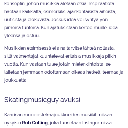
konseptin, johon musiikkia aletaan etsiä. Inspiraatiota
haetaan kaikkialta, esimerkiksi ajankohtaisista aiheista,
uutisista ja elokuvista. Joskus idea voi syntyä yön
pimeinä tunteina. Kun ajatuksistaan kertoo muille, idea
yleensä jalostuu.
Musiikkien etsimisessä ei aina tarvitse lähteä nollasta,
sillä valmentajat kuuntelevat erilaisia musiikkeja pitkin
vuotta. Kun vastaan tulee jotain mielenkiintoista, se
laitetaan jemmaan odottamaan oikeaa hetkeä, teemaa ja
joukkuetta.
Skatingmusicguy avuksi
Kaarinan muodostelmajoukkueiden musiikit miksaa
nykyisin
Rob Colling
, joka tunnetaan Instagramissa