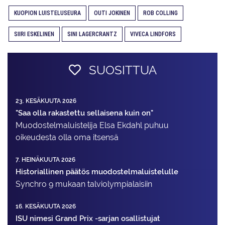
KUOPION LUISTELUSEURA
OUTI JOKINEN
ROB COLLING
SIIRI ESKELINEN
SINI LAGERCRANTZ
VIVECA LINDFORS
SUOSITTUA
23. KESÄKUUTA 2026
"Saa olla rakastettu sellaisena kuin on"
Muodostelma­luistelija Elsa Ekdahl puhuu
oikeudesta olla oma itsensä
7. HEINÄKUUTA 2026
Historiallinen päätös muodostelmaluistelulle
Synchro 9 mukaan talviolympialaisiin
16. KESÄKUUTA 2026
ISU nimesi Grand Prix -sarjan osallistujat