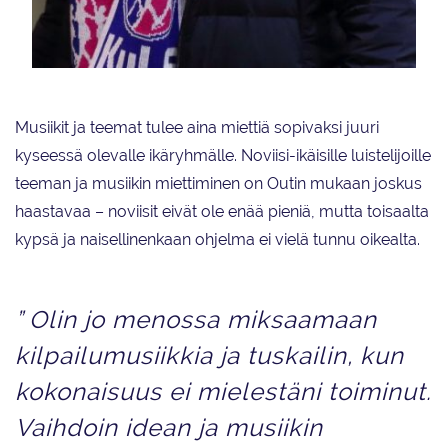
Outi Jokinen yrittää löytää monipuolisesta musiikista, sillä siitä rakentuu
myös monipuolinen koreografia.
Musiikit ja teemat tulee aina miettiä sopivaksi juuri
kyseessä olevalle ikäryhmälle. Noviisi-ikäisille luistelijoille
teeman ja musiikin miettiminen on Outin mukaan joskus
haastavaa ­– noviisit eivät ole enää pieniä, mutta toisaalta
kypsä ja naisellinenkaan ohjelma ei vielä tunnu oikealta.
” Olin jo menossa miksaamaan
kilpailumusiikkia ja tuskailin, kun
kokonaisuus ei mielestäni toiminut.
Vaihdoin idean ja musiikin