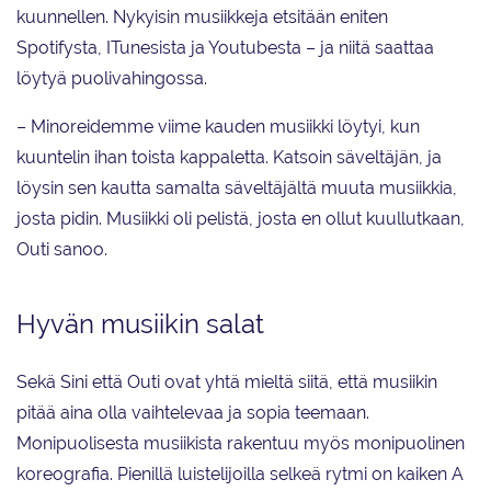
kuunnellen. Nykyisin musiikkeja etsitään eniten
Spotifysta, ITunesista ja Youtubesta – ja niitä saattaa
löytyä puolivahingossa.
– Minoreidemme viime kauden musiikki löytyi, kun
kuuntelin ihan toista kappaletta. Katsoin säveltäjän, ja
löysin sen kautta samalta säveltäjältä muuta musiikkia,
josta pidin. Musiikki oli pelistä, josta en ollut kuullutkaan,
Outi sanoo.
Hyvän musiikin salat
Sekä Sini että Outi ovat yhtä mieltä siitä, että musiikin
pitää aina olla vaihtelevaa ja sopia teemaan.
Monipuolisesta musiikista rakentuu myös monipuolinen
koreografia. Pienillä luistelijoilla selkeä rytmi on kaiken A