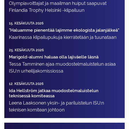
Olympiavoittajat ja maailman huiput saapuvat
Finlandia Trophy Helsinki -kilpailuun
15. KESÄKUUTA 2026
"Haluamme pienentää lajimme ekologista jalanjälkeä"
Kaarinassa kilpailupukuja kierrätetään ja tuunataan
25. KESÄKUUTA 2026
Marigold-alumni haluaa olla lajiväelle läsnä
Tessa Tamminen ajaa muodostelma­luistelun asiaa
ISU:n urheilija­komissiossa
12. KESÄKUUTA 2026
Ida Hellström jatkaa muodostelmaluistelun
teknisessä komiteassa
Leena Laaksonen yksin- ja pariluistelun ISU:n
teknisen komitean johtoon