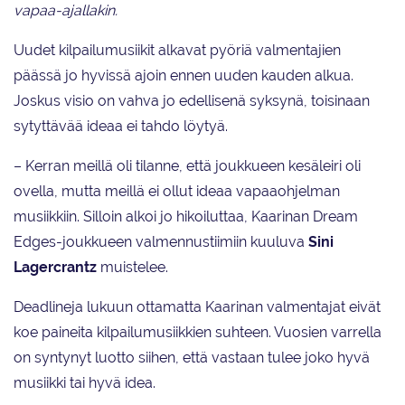
vapaa-ajallakin.
Uudet kilpailumusiikit alkavat pyöriä valmentajien
päässä jo hyvissä ajoin ennen uuden kauden alkua.
Joskus visio on vahva jo edellisenä syksynä, toisinaan
sytyttävää ideaa ei tahdo löytyä.
– Kerran meillä oli tilanne, että joukkueen kesäleiri oli
ovella, mutta meillä ei ollut ideaa vapaaohjelman
musiikkiin. Silloin alkoi jo hikoiluttaa, Kaarinan Dream
Edges-joukkueen valmennustiimiin kuuluva
Sini
Lagercrantz
muistelee.
Deadlineja lukuun ottamatta Kaarinan valmentajat eivät
koe paineita kilpailumusiikkien suhteen. Vuosien varrella
on syntynyt luotto siihen, että vastaan tulee joko hyvä
musiikki tai hyvä idea.