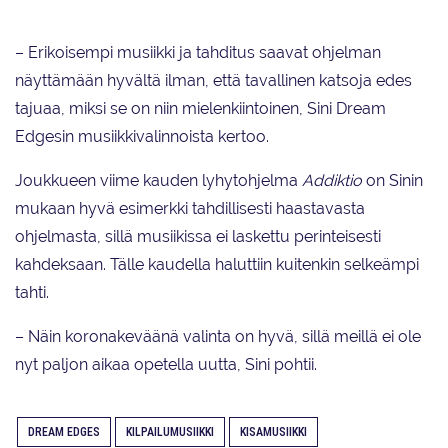
– Erikoisempi musiikki ja tahditus saavat ohjelman
näyttämään hyvältä ilman, että tavallinen katsoja edes
tajuaa, miksi se on niin mielenkiintoinen, Sini Dream
Edgesin musiikkivalinnoista kertoo.
Joukkueen viime kauden lyhytohjelma
Addiktio
on Sinin
mukaan hyvä esimerkki tahdillisesti haastavasta
ohjelmasta, sillä musiikissa ei laskettu perinteisesti
kahdeksaan. Tälle kaudella haluttiin kuitenkin selkeämpi
tahti.
– Näin koronakeväänä valinta on hyvä, sillä meillä ei ole
nyt paljon aikaa opetella uutta, Sini pohtii.
DREAM EDGES
KILPAILUMUSIIKKI
KISAMUSIIKKI