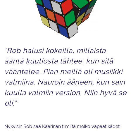
Dream Edgesin lyhytohjelman teema on tulevalla kaudella Rubikin kuutio.
”Rob halusi kokeilla, millaista
ääntä kuutiosta lähtee, kun sitä
vääntelee. Pian meillä oli musiikki
valmiina. Nauroin ääneen, kun sain
kuulla valmiin version. Niin hyvä se
oli.”
Nykyisin Rob saa Kaarinan tiimiltä melko vapaat kädet.