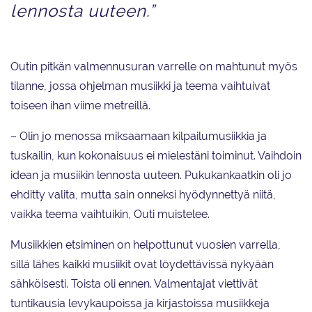
lennosta uuteen.”
Outin pitkän valmennusuran varrelle on mahtunut myös
tilanne, jossa ohjelman musiikki ja teema vaihtuivat
toiseen ihan viime metreillä.
– Olin jo menossa miksaamaan kilpailumusiikkia ja
tuskailin, kun kokonaisuus ei mielestäni toiminut. Vaihdoin
idean ja musiikin lennosta uuteen. Pukukankaatkin oli jo
ehditty valita, mutta sain onneksi hyödynnettyä niitä,
vaikka teema vaihtuikin, Outi muistelee.
Musiikkien etsiminen on helpottunut vuosien varrella,
sillä lähes kaikki musiikit ovat löydettävissä nykyään
sähköisesti. Toista oli ennen. Valmentajat viettivät
tuntikausia levykaupoissa ja kirjastoissa musiikkeja