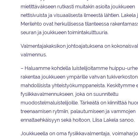
mietittäväkseen rutkasti muitakin asioita joukkueen
nettisivuista ja visuaalisesta ilmeestä lähtien. Lakela 
Merilehto ovat herkullisessa tilanteessa rakentama
seuran ja joukkueen toimintakulttuuria.
Valmentajakaksikon johtoajatuksena on kokonaisval
valmennus.
– Haluamme kohdella luistelijoitamme huippu-urheil
rakentaa joukkueen ympärille vahvan tukiverkoston
mahdollisista yhteistyökumppaneista. Keskitymme er
fysiikkavalmennukseen, joka on suunniteltu
muodostelmaluistelijoille. Tärkeätä on kiinnittää hu
treenaamisen rytmiin, palautumiseen ja vammojen
ennaltaehkäisyyn sekä hoitoon, Liisa Lakela sanoo.
Joukkueella on oma fysiikkavalmentaja, voimaharjoi