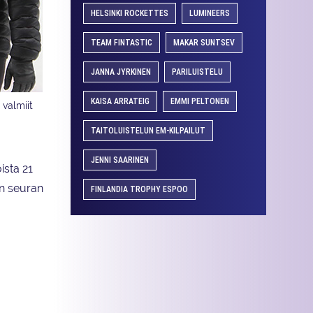
HELSINKI ROCKETTES
LUMINEERS
TEAM FINTASTIC
MAKAR SUNTSEV
JANNA JYRKINEN
PARILUISTELU
KAISA ARRATEIG
EMMI PELTONEN
 valmiit
TAITOLUISTELUN EM-KILPAILUT
JENNI SAARINEN
oista 21
in seuran
FINLANDIA TROPHY ESPOO