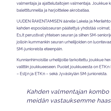
valmentaja ja ajattelutaitojen valmentaja. Joukkue kä
balettitunneilla ja harjoittelee akrobatiaa.
UUDEN RAKENTAMISEN äärelle Lakela ja Merilehto
kahden espoolaisseuran päätettyä yhdistää voimat.
EsJt perustivat yhteisen seuran ja siihen SM-senior
jolloin kummankin seuran urheilijoiden on luontevaa 
SM-junioreista eteenpäin.
Kunnianhimoisille urheilijoille tarkoitettu joukkue herät
valittiin joukkueeseen. Puolet joukkueesta on ETK:n
– Estj:n ja ETK:n – sekä Jyväskylän SM-junioreista.
Kahden valmentajan kombo
meidän vastauksemme haas