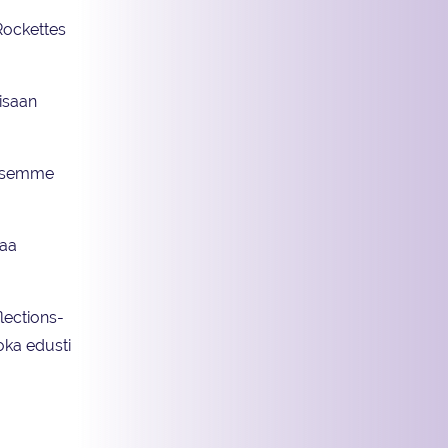
Rockettes
isaan
uksemme
jaa
lections-
oka edusti