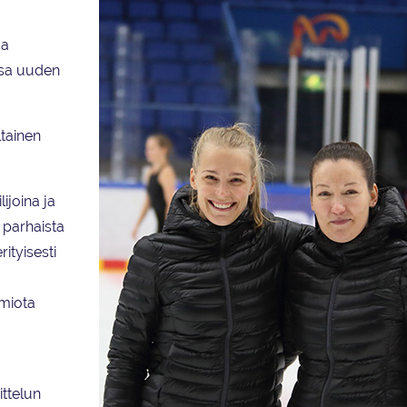
ja
ssa uuden
tainen
ijoina ja
 parhaista
ityisesti
omiota
ttelun