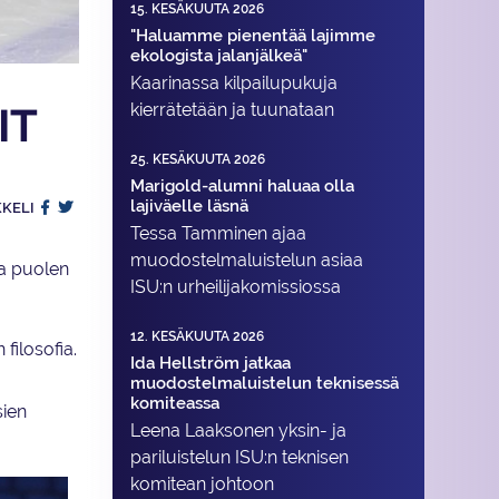
15. KESÄKUUTA 2026
"Haluamme pienentää lajimme
ekologista jalanjälkeä"
Kaarinassa kilpailupukuja
kierrätetään ja tuunataan
IT
25. KESÄKUUTA 2026
Marigold-alumni haluaa olla
lajiväelle läsnä
KKELI
Tessa Tamminen ajaa
muodostelma­luistelun asiaa
ja puolen
ISU:n urheilija­komissiossa
12. KESÄKUUTA 2026
filosofia.
Ida Hellström jatkaa
muodostelmaluistelun teknisessä
komiteassa
sien
Leena Laaksonen yksin- ja
pariluistelun ISU:n teknisen
komitean johtoon