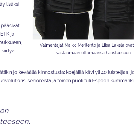
y lisäksi
 pääsivät
 ETK ja
ijoukkueen,
Valmentajat Maikki Merilehto ja Liisa Lakela ovat
siirtyä
vastaamaan ottamaansa haasteeseen.
tikin jo keväällä kiinnostusta: koejäillä kävi yli 40 luistelijaa, j
 Revolutions-senioreista ja toinen puoli tuli Espoon kummank
 on
teeseen.