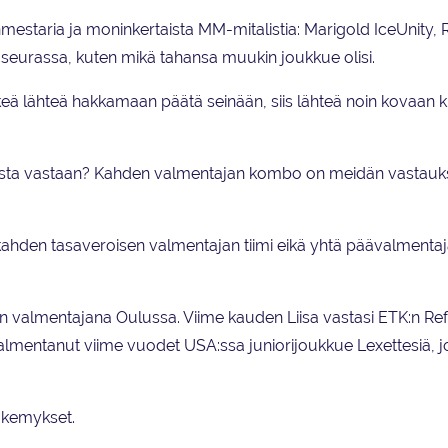
taria ja moninkertaista MM-mitalistia: Marigold IceUnity, 
seurassa, kuten mikä tahansa muukin joukkue olisi.
keä lähteä hakkamaan päätä seinään, siis lähteä noin kovaan k
usta vastaan? Kahden valmentajan kombo on meidän vasta
kahden tasaveroisen valmentajan tiimi eikä yhtä päävalmenta
an valmentajana Oulussa. Viime kauden Liisa vastasi ETK:n Ref
lmentanut viime vuodet USA:ssa juniorijoukkue Lexettesiä, j
äkemykset.