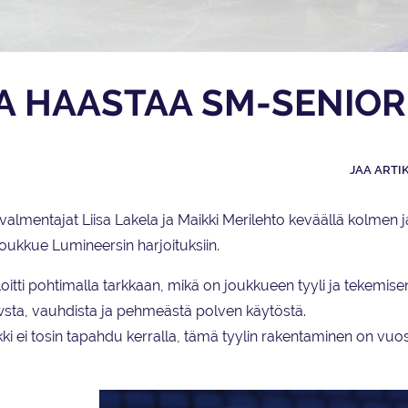
A HAASTAA SM-SENIOR
JAA ARTI
valmentajat Liisa Lakela ja Maikki Merilehto keväällä kolmen 
ijoukkue Lumineersin harjoituksiin.
tti pohtimalla tarkkaan, mikä on joukkueen tyyli ja tekemisen 
owsta, vauhdista ja pehmeästä polven käytöstä.
kki ei tosin tapahdu kerralla, tämä tyylin rakentaminen on vuo