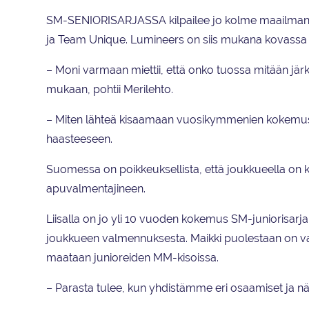
SM-SENIORISARJASSA kilpailee jo kolme maailmanmes
ja Team Unique. Lumineers on siis mukana kovassa 
– Moni varmaan miettii, että onko tuossa mitään jär
mukaan, pohtii Merilehto.
– Miten lähteä kisaamaan vuosikymmenien kokem
haasteeseen.
Suomessa on poikkeuksellista, että joukkueella on 
apuvalmentajineen.
Liisalla on jo yli 10 vuoden kokemus SM-juniorisarj
joukkueen valmennuksesta. Maikki puolestaan on va
maataan junioreiden MM-kisoissa.
– Parasta tulee, kun yhdistämme eri osaamiset ja n