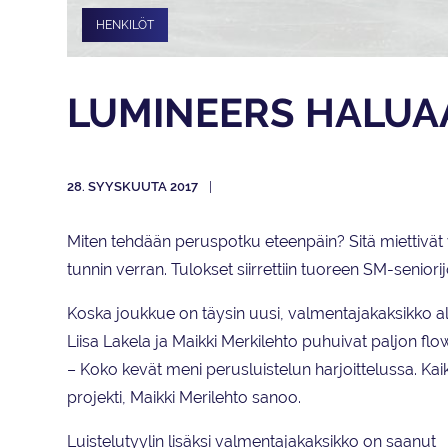
HENKILÖT
LUMINEERS HALUA
28. SYYSKUUTA 2017
Miten tehdään peruspotku eteenpäin? Sitä miettivät 
tunnin verran. Tulokset siirrettiin tuoreen SM-senior
Koska joukkue on täysin uusi, valmentajakaksikko aloi
Liisa Lakela ja Maikki Merkilehto puhuivat paljon fl
– Koko kevät meni perusluistelun harjoittelussa. Kai
projekti, Maikki Merilehto sanoo.
Luistelutyylin lisäksi valmentajakaksikko on saanut