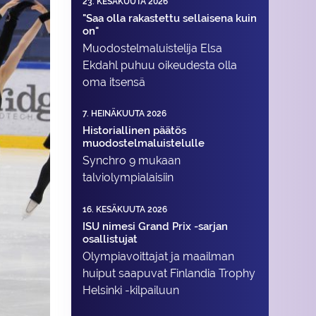
23. KESÄKUUTA 2026
"Saa olla rakastettu sellaisena kuin
on"
Muodostelma­luistelija Elsa
Ekdahl puhuu oikeudesta olla
oma itsensä
7. HEINÄKUUTA 2026
Historiallinen päätös
muodostelmaluistelulle
Synchro 9 mukaan
talviolympialaisiin
16. KESÄKUUTA 2026
ISU nimesi Grand Prix -sarjan
osallistujat
Olympiavoittajat ja maailman
huiput saapuvat Finlandia Trophy
Helsinki -kilpailuun