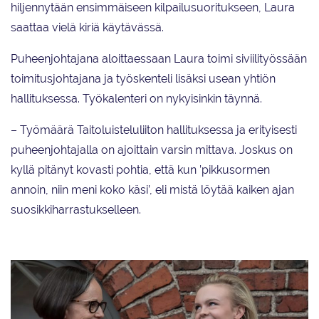
hiljennytään ensimmäiseen kilpailusuoritukseen, Laura
saattaa vielä kiriä käytävässä.
Puheenjohtajana aloittaessaan Laura toimi siviilityössään
toimitusjohtajana ja työskenteli lisäksi usean yhtiön
hallituksessa. Työkalenteri on nykyisinkin täynnä.
– Työmäärä Taitoluisteluliiton hallituksessa ja erityisesti
puheenjohtajalla on ajoittain varsin mittava. Joskus on
kyllä pitänyt kovasti pohtia, että kun ’pikkusormen
annoin, niin meni koko käsi’, eli mistä löytää kaiken ajan
suosikkiharrastukselleen.