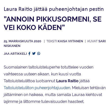
Laura Raitio jättää puheenjohtajan pestin
”ANNOIN PIKKUSORMENI, SE
VEI KOKO KÄDEN”
25. MARRASKUUTA 2020
KAISA VIITANEN
SARI
NISKANEN
JAA ARTIKKELI
Suomalainen taitoluisteluperhe totuttelee vuoden
vaihteessa uuteen aikaan, kun kuusi vuotta
Taitoluisteluliittoa luotsannut
Laura Raitio
jättää
Taitoluisteluliiton puheenjohtajuuden
. Mieluisan tehtävän
jättäminen on haikeaa, mutta samalla Lauraa kiehtovat
lajimme ja liittomme tulevaisuuden haasteet.