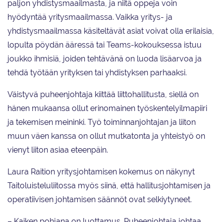
paljon yhdistysmaailmasta, ja niitä oppeja voin
hyödyntää yritysmaailmassa. Vaikka yritys- ja
yhdistysmaailmassa käsiteltävät asiat voivat olla erilaisia,
lopulta pöydän ääressä tai Teams-kokouksessa istuu
joukko ihmisiä, joiden tehtävänä on luoda lisäarvoa ja
tehdä työtään yrityksen tai yhdistyksen parhaaksi.
Väistyvä puheenjohtaja kiittää liittohallitusta, siellä on
hänen mukaansa ollut erinomainen työskentelyilmapiiri
ja tekemisen meininki. Työ toiminnanjohtajan ja liiton
muun väen kanssa on ollut mutkatonta ja yhteistyö on
vienyt liiton asiaa eteenpäin.
Laura Raition yritysjohtamisen kokemus on näkynyt
Taitoluisteluliitossa myös siinä, että hallitusjohtamisen ja
operatiivisen johtamisen säännöt ovat selkiytyneet.
– Kaiken pohjana on luottamus. Puheenjohtaja johtaa