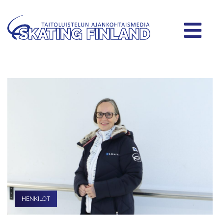
HENKILÖT