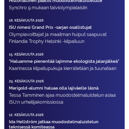
Historiallinen päätös muodostelmaluistelulle
Synchro 9 mukaan talviolympialaisiin
16. KESÄKUUTA 2026
ISU nimesi Grand Prix -sarjan osallistujat
Olympiavoittajat ja maailman huiput saapuvat
Finlandia Trophy Helsinki -kilpailuun
15. KESÄKUUTA 2026
"Haluamme pienentää lajimme ekologista jalanjälkeä"
Kaarinassa kilpailupukuja kierrätetään ja tuunataan
25. KESÄKUUTA 2026
Marigold-alumni haluaa olla lajiväelle läsnä
Tessa Tamminen ajaa muodostelma­luistelun asiaa
ISU:n urheilija­komissiossa
12. KESÄKUUTA 2026
Ida Hellström jatkaa muodostelmaluistelun
teknisessä komiteassa