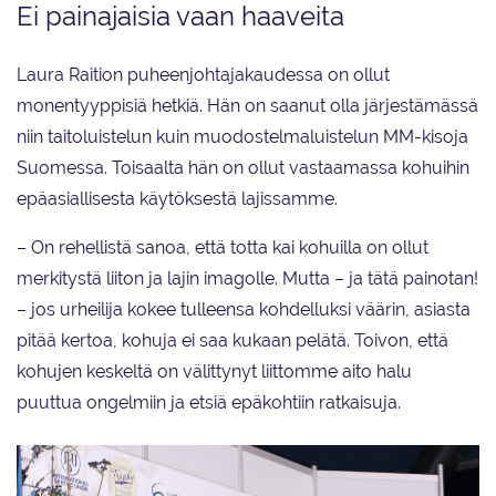
Ei painajaisia vaan haaveita
Laura Raition puheenjohtajakaudessa on ollut
monentyyppisiä hetkiä. Hän on saanut olla järjestämässä
niin taitoluistelun kuin muodostelmaluistelun MM-kisoja
Suomessa. Toisaalta hän on ollut vastaamassa kohuihin
epäasiallisesta käytöksestä lajissamme.
– On rehellistä sanoa, että totta kai kohuilla on ollut
merkitystä liiton ja lajin imagolle. Mutta – ja tätä painotan!
– jos urheilija kokee tulleensa kohdelluksi väärin, asiasta
pitää kertoa, kohuja ei saa kukaan pelätä. Toivon, että
kohujen keskeltä on välittynyt liittomme aito halu
puuttua ongelmiin ja etsiä epäkohtiin ratkaisuja.