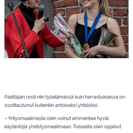
Laura Ratio palkitsi Emmi Peltosen kauden 2016–2017
palkintojenjakotilaisuudessa, joka järjestettiin taitoluistelun MM-kilpailujen
karonkan yhteydessä.
Päättäjän rooli niin työelämässä kuin harrastuksessa on
osoittautunut kuitenkin antoisaksi yhtälöksi.
– Yritysmaailmasta olen voinut ammentaa hyviä
käytäntöjä yhdistysmaailmaan. Toisaalta olen oppinut