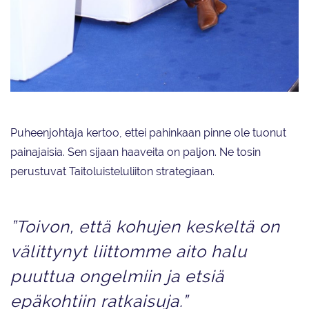
Laura Raitio on puheenjohtajakaudellaan ollut järjestämässä niin
taitoluistelun kuin muodostelmaluistelun MM-kilpailuja.
Puheenjohtaja kertoo, ettei pahinkaan pinne ole tuonut
painajaisia. Sen sijaan haaveita on paljon. Ne tosin
perustuvat Taitoluisteluliiton strategiaan.
”Toivon, että kohujen keskeltä on
välittynyt liittomme aito halu
puuttua ongelmiin ja etsiä
epäkohtiin ratkaisuja.”