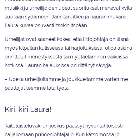
musiikki ja urheilijoiden upeat suoritukset menevät kyllä
suoraan sydämeen. Jännitän, itken ja nauran mukana,
Laura kuvaa osuvasti itsekin itseään.
Urheilijat ovat saaneet kokea, että liittojohtaja on läsnä
myös kilpailun kulisseissa tai harjoituksissa, olipa asiana
onnittelut menestyksestä tai myötäeläminen vaikeissa
hetkissä. Lauran halauksissa on riittänyt sävyjä.
– Upeita urheilijoitamme ja joukkueitamme varten me
päättäjät teemme tätä työtä.
Kiri, kiri Laura!
Taitoluisteluväki on joskus päässyt hyväntahtoisesti
naljailemaan puheenjohtajalle. Kun katsomossa jo