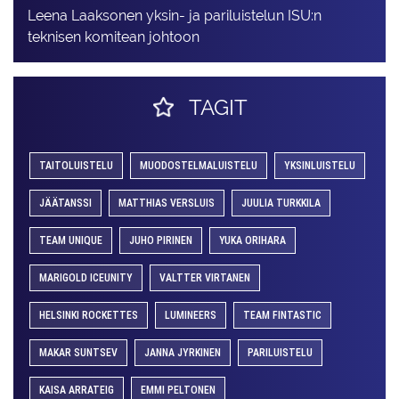
Leena Laaksonen yksin- ja pariluistelun ISU:n
teknisen komitean johtoon
TAGIT
TAITOLUISTELU
MUODOSTELMALUISTELU
YKSINLUISTELU
JÄÄTANSSI
MATTHIAS VERSLUIS
JUULIA TURKKILA
TEAM UNIQUE
JUHO PIRINEN
YUKA ORIHARA
MARIGOLD ICEUNITY
VALTTER VIRTANEN
HELSINKI ROCKETTES
LUMINEERS
TEAM FINTASTIC
MAKAR SUNTSEV
JANNA JYRKINEN
PARILUISTELU
KAISA ARRATEIG
EMMI PELTONEN