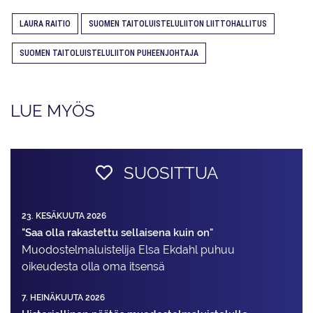
LAURA RAITIO
SUOMEN TAITOLUISTELULIITON LIITTOHALLITUS
SUOMEN TAITOLUISTELULIITON PUHEENJOHTAJA
LUE MYÖS
SUOSITTUA
23. KESÄKUUTA 2026
"Saa olla rakastettu sellaisena kuin on"
Muodostelma­luistelija Elsa Ekdahl puhuu
oikeudesta olla oma itsensä
7. HEINÄKUUTA 2026