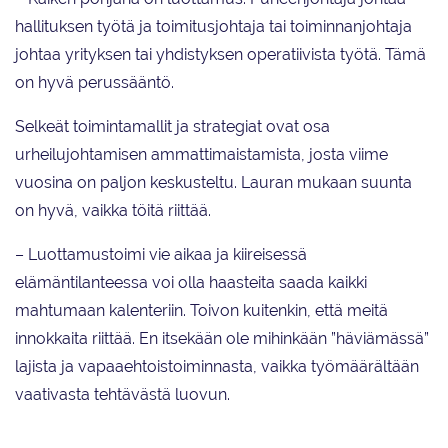
hallituksen työtä ja toimitusjohtaja tai toiminnanjohtaja
johtaa yrityksen tai yhdistyksen operatiivista työtä. Tämä
on hyvä perussääntö.
Selkeät toimintamallit ja strategiat ovat osa
urheilujohtamisen ammattimaistamista, josta viime
vuosina on paljon keskusteltu. Lauran mukaan suunta
on hyvä, vaikka töitä riittää.
– Luottamustoimi vie aikaa ja kiireisessä
elämäntilanteessa voi olla haasteita saada kaikki
mahtumaan kalenteriin. Toivon kuitenkin, että meitä
innokkaita riittää. En itsekään ole mihinkään ”häviämässä”
lajista ja vapaaehtoistoiminnasta, vaikka työmäärältään
vaativasta tehtävästä luovun.