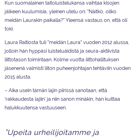
Kun suomalainen taitoluistelukansa vaihtaa kisojen
jälkeen kuulumisia, yleinen utelu on: ”Näitkö, oliko
meidän Laurakin paikalla?” Yleensä vastaus on, että oli
toki.
Laura Raitiosta tuli ”meidän Laura” vuoden 2012 alussa,
jolloin hän hyppäsi luisteluäidistä ja seura-aktiivista
liittotason toimintaan. Kolme vuotta liittohallituksen
jäsenenä valmisti liiton puheenjohtajan tehtäviin vuoden
2015 alusta.
– Aika usein tämän lajin piirissä sanotaan, että
’rakkaudesta lajiin’ ja niin sanon minäkin, hän kuittaa
halukkuutensa vastuuseen.
”Upeita urheilijoitamme ja