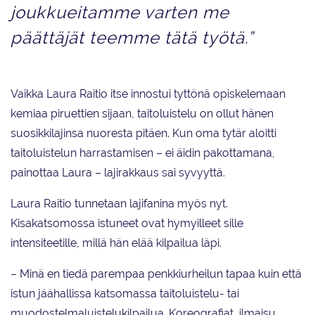
joukkueitamme varten me
päättäjät teemme tätä työtä.”
Vaikka Laura Raitio itse innostui tyttönä opiskelemaan
kemiaa piruettien sijaan, taitoluistelu on ollut hänen
suosikkilajinsa nuoresta pitäen. Kun oma tytär aloitti
taitoluistelun harrastamisen – ei äidin pakottamana,
painottaa Laura – lajirakkaus sai syvyyttä.
Laura Raitio tunnetaan lajifanina myös nyt.
Kisakatsomossa istuneet ovat hymyilleet sille
intensiteetille, millä hän elää kilpailua läpi.
– Minä en tiedä parempaa penkkiurheilun tapaa kuin että
istun jäähallissa katsomassa taitoluistelu- tai
muodostelmaluistelukilpailua. Koreografiat, ilmaisu,