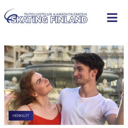
HENKILÖT