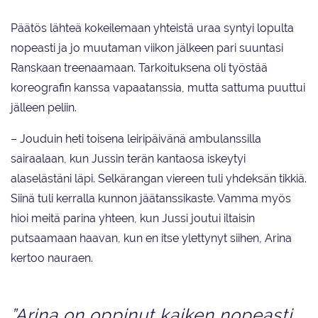
Päätös lähteä kokeilemaan yhteistä uraa syntyi lopulta
nopeasti ja jo muutaman viikon jälkeen pari suuntasi
Ranskaan treenaamaan. Tarkoituksena oli työstää
koreografin kanssa vapaatanssia, mutta sattuma puuttui
jälleen peliin.
– Jouduin heti toisena leiripäivänä ambulanssilla
sairaalaan, kun Jussin terän kantaosa iskeytyi
alaselästäni läpi. Selkärangan viereen tuli yhdeksän tikkiä.
Siinä tuli kerralla kunnon jäätanssikaste. Vamma myös
hioi meitä parina yhteen, kun Jussi joutui iltaisin
putsaamaan haavan, kun en itse ylettynyt siihen, Arina
kertoo nauraen.
”Arina on oppinut kaiken nopeasti