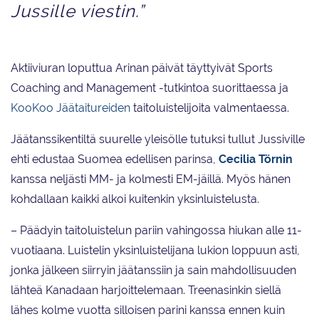
Jussille viestin.”
Aktiiviuran loputtua Arinan päivät täyttyivät Sports
Coaching and Management -tutkintoa suorittaessa ja
KooKoo Jäätaitureiden
taitoluistelijoita valmentaessa.
Jäätanssikentiltä suurelle yleisölle tutuksi tullut Jussiville
ehti edustaa Suomea edellisen parinsa,
Cecilia Törnin
kanssa neljästi MM- ja kolmesti EM-jäillä. Myös hänen
kohdallaan kaikki alkoi kuitenkin yksinluistelusta.
– Päädyin taitoluistelun pariin vahingossa hiukan alle 11-
vuotiaana. Luistelin yksinluistelijana lukion loppuun asti,
jonka jälkeen siirryin jäätanssiin ja sain mahdollisuuden
lähteä Kanadaan harjoittelemaan. Treenasinkin siellä
lähes kolme vuotta silloisen parini kanssa ennen kuin