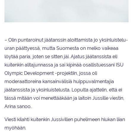
Arina Klinovitskaya ja Jussiville Partanen luistelevat ensimmäisen yhteisen
kilpailunsa viikonvaihteessa Keravalla.
– Olin puntaroinut jäätanssin aloittamista jo yksinluistelu-
uran päättyessä, mutta Suomesta on melko vaikeaa
löytää paria, joten se sitten jäi. Ajatus jäätanssista eli
kuitenkin alitajunnassa ja sai kipinää osallistuessani ISU
Olympic Development -projektiin, jossa oli
moderaattoreina kansainvälisiä huippuvalmentajia
jäätanssista ja yksinluistelusta. Lopulta ajattelin, että ei
tässä mitään voi menettääkään ja laitoin Jussille viestin,
Arina sanoo.
Viesti kilahti kuitenkin Jussivillen puhelimeen hiukan liian
myöhään.