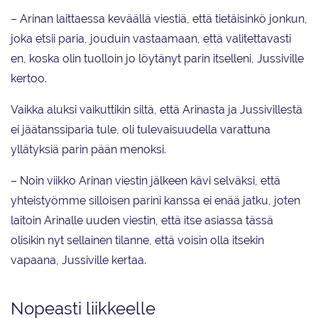
– Arinan laittaessa keväällä viestiä, että tietäisinkö jonkun,
joka etsii paria, jouduin vastaamaan, että valitettavasti
en, koska olin tuolloin jo löytänyt parin itselleni, Jussiville
kertoo.
Vaikka aluksi vaikuttikin siltä, että Arinasta ja Jussivillestä
ei jäätanssiparia tule, oli tulevaisuudella varattuna
yllätyksiä parin pään menoksi.
– Noin viikko Arinan viestin jälkeen kävi selväksi, että
yhteistyömme silloisen parini kanssa ei enää jatku, joten
laitoin Arinalle uuden viestin, että itse asiassa tässä
olisikin nyt sellainen tilanne, että voisin olla itsekin
vapaana, Jussiville kertaa.
Nopeasti liikkeelle