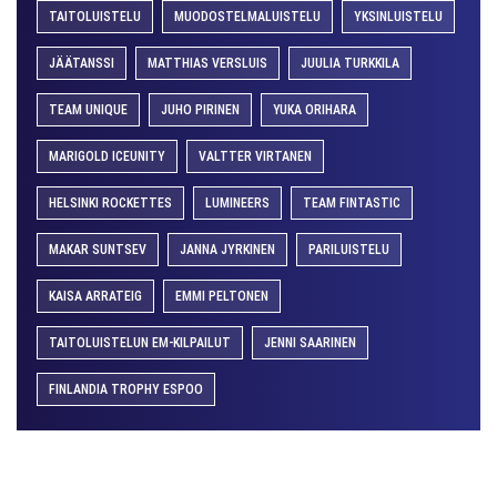
TAITOLUISTELU
MUODOSTELMALUISTELU
YKSINLUISTELU
JÄÄTANSSI
MATTHIAS VERSLUIS
JUULIA TURKKILA
TEAM UNIQUE
JUHO PIRINEN
YUKA ORIHARA
MARIGOLD ICEUNITY
VALTTER VIRTANEN
HELSINKI ROCKETTES
LUMINEERS
TEAM FINTASTIC
MAKAR SUNTSEV
JANNA JYRKINEN
PARILUISTELU
KAISA ARRATEIG
EMMI PELTONEN
TAITOLUISTELUN EM-KILPAILUT
JENNI SAARINEN
FINLANDIA TROPHY ESPOO