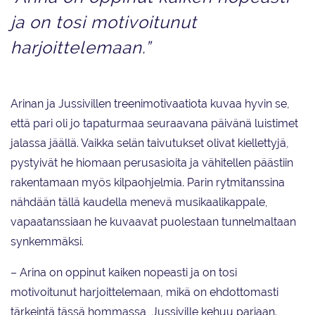
ja on tosi motivoitunut
harjoittelemaan.”
Arinan ja Jussivillen treenimotivaatiota kuvaa hyvin se,
että pari oli jo tapaturmaa seuraavana päivänä luistimet
jalassa jäällä. Vaikka selän taivutukset olivat kiellettyjä,
pystyivät he hiomaan perusasioita ja vähitellen päästiin
rakentamaan myös kilpaohjelmia. Parin rytmitanssina
nähdään tällä kaudella menevä musikaalikappale,
vapaatanssiaan he kuvaavat puolestaan tunnelmaltaan
synkemmäksi.
– Arina on oppinut kaiken nopeasti ja on tosi
motivoitunut harjoittelemaan, mikä on ehdottomasti
tärkeintä tässä hommassa, Jussiville kehuu pariaan.