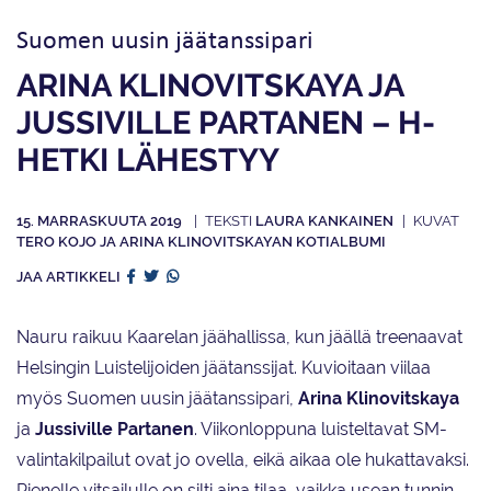
Suomen uusin jäätanssipari
ARINA KLINOVITSKAYA JA
JUSSIVILLE PARTANEN – H-
HETKI LÄHESTYY
15. MARRASKUUTA 2019
LAURA KANKAINEN
TERO KOJO JA ARINA KLINOVITSKAYAN KOTIALBUMI
JAA ARTIKKELI
Nauru raikuu Kaarelan jäähallissa, kun jäällä treenaavat
Helsingin Luistelijoiden jäätanssijat. Kuvioitaan viilaa
myös Suomen uusin jäätanssipari,
Arina Klinovitskaya
ja
Jussiville Partanen
. Viikonloppuna luisteltavat SM-
valintakilpailut ovat jo ovella, eikä aikaa ole hukattavaksi.
Pienelle vitsailulle on silti aina tilaa, vaikka usean tunnin