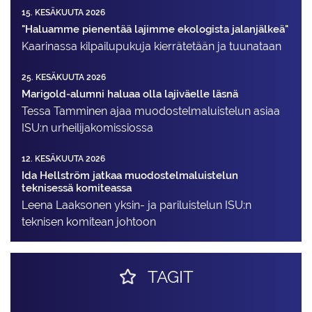
15. KESÄKUUTA 2026
"Haluamme pienentää lajimme ekologista jalanjälkeä"
Kaarinassa kilpailupukuja kierrätetään ja tuunataan
25. KESÄKUUTA 2026
Marigold-alumni haluaa olla lajiväelle läsnä
Tessa Tamminen ajaa muodostelma­luistelun asiaa
ISU:n urheilija­komissiossa
12. KESÄKUUTA 2026
Ida Hellström jatkaa muodostelmaluistelun
teknisessä komiteassa
Leena Laaksonen yksin- ja pariluistelun ISU:n
teknisen komitean johtoon
TAGIT