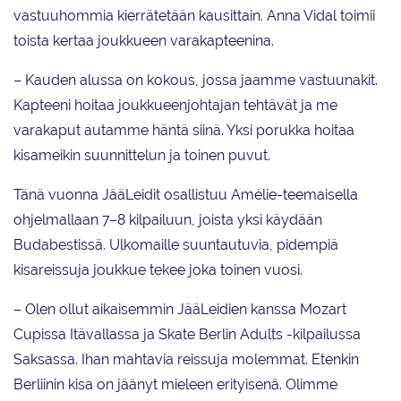
vastuuhommia kierrätetään kausittain. Anna Vidal toimii
toista kertaa joukkueen varakapteenina.
– Kauden alussa on kokous, jossa jaamme vastuunakit.
Kapteeni hoitaa joukkueenjohtajan tehtävät ja me
varakaput autamme häntä siinä. Yksi porukka hoitaa
kisameikin suunnittelun ja toinen puvut.
Tänä vuonna JääLeidit osallistuu Amélie-teemaisella
ohjelmallaan 7–8 kilpailuun, joista yksi käydään
Budabestissä. Ulkomaille suuntautuvia, pidempiä
kisareissuja joukkue tekee joka toinen vuosi.
– Olen ollut aikaisemmin JääLeidien kanssa Mozart
Cupissa Itävallassa ja Skate Berlin Adults -kilpailussa
Saksassa. Ihan mahtavia reissuja molemmat. Etenkin
Berliinin kisa on jäänyt mieleen erityisenä. Olimme