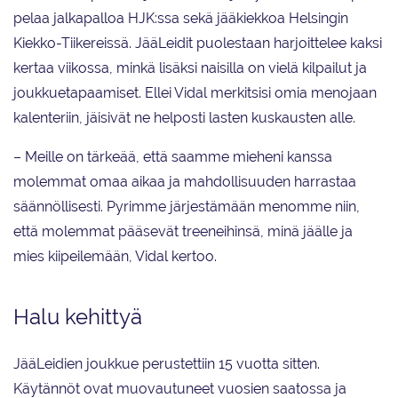
pelaa jalkapalloa HJK:ssa sekä jääkiekkoa
Helsingin
Kiekko-Tiikereissä.
JääLeidit puolestaan harjoittelee kaksi
kertaa viikossa, minkä lisäksi naisilla on vielä kilpailut ja
joukkuetapaamiset. Ellei Vidal merkitsisi omia menojaan
kalenteriin, jäisivät ne helposti lasten kuskausten alle.
– Meille on tärkeää, että saamme mieheni kanssa
molemmat omaa aikaa ja mahdollisuuden harrastaa
säännöllisesti. Pyrimme järjestämään menomme niin,
että molemmat pääsevät treeneihinsä, minä jäälle ja
mies kiipeilemään, Vidal kertoo.
Halu kehittyä
JääLeidien joukkue perustettiin 15 vuotta sitten.
Käytännöt ovat muovautuneet vuosien saatossa ja