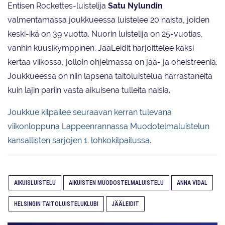
Entisen Rockettes-luistelija
Satu Nylundin
valmentamassa joukkueessa luistelee 20 naista, joiden
keski-ikä on 39 vuotta. Nuorin luistelija on 25-vuotias,
vanhin kuusikymppinen. JääLeidit harjoittelee kaksi
kertaa viikossa, jolloin ohjelmassa on jää- ja oheistreeniä.
Joukkueessa on niin lapsena taitoluistelua harrastaneita
kuin lajin pariin vasta aikuisena tulleita naisia.
Joukkue kilpailee seuraavan kerran tulevana
viikonloppuna Lappeenrannassa Muodotelmaluistelun
kansallisten sarjojen 1. lohkokilpailussa.
AIKUISLUISTELU
AIKUISTEN MUODOSTELMALUISTELU
ANNA VIDAL
HELSINGIN TAITOLUISTELUKLUBI
JÄÄLEIDIT