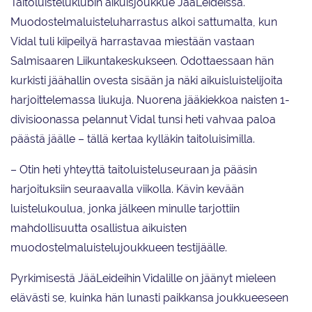
Taitoluisteluklubin aikuisjoukkue JääLeideissä.
Muodostelmaluisteluharrastus alkoi sattumalta, kun
Vidal tuli kiipeilyä harrastavaa miestään vastaan
Salmisaaren Liikuntakeskukseen. Odottaessaan hän
kurkisti jäähallin ovesta sisään ja näki aikuisluistelijoita
harjoittelemassa liukuja. Nuorena jääkiekkoa naisten 1-
divisioonassa pelannut Vidal tunsi heti vahvaa paloa
päästä jäälle – tällä kertaa kylläkin taitoluisimilla.
– Otin heti yhteyttä taitoluisteluseuraan ja pääsin
harjoituksiin seuraavalla viikolla. Kävin kevään
luistelukoulua, jonka jälkeen minulle tarjottiin
mahdollisuutta osallistua aikuisten
muodostelmaluistelujoukkueen testijäälle.
Pyrkimisestä JääLeideihin Vidalille on jäänyt mieleen
elävästi se, kuinka hän lunasti paikkansa joukkueeseen