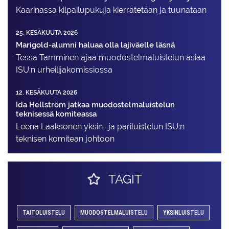
Kaarinassa kilpailupukuja kierrätetään ja tuunataan
25. KESÄKUUTA 2026
Marigold-alumni haluaa olla lajiväelle läsnä
Tessa Tamminen ajaa muodostelma­luistelun asiaa
ISU:n urheilija­komissiossa
12. KESÄKUUTA 2026
Ida Hellström jatkaa muodostelmaluistelun
teknisessä komiteassa
Leena Laaksonen yksin- ja pariluistelun ISU:n
teknisen komitean johtoon
TAGIT
TAITOLUISTELU
MUODOSTELMALUISTELU
YKSINLUISTELU