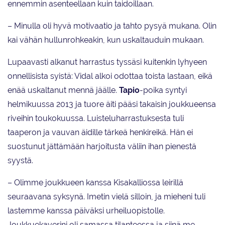
ennemmin asenteellaan kuin taidoillaan.
– Minulla oli hyvä motivaatio ja tahto pysyä mukana. Olin
kai vähän hullunrohkeakin, kun uskaltauduin mukaan.
Lupaavasti alkanut harrastus tyssäsi kuitenkin lyhyeen
onnellisista syistä: Vidal alkoi odottaa toista lastaan, eikä
enää uskaltanut mennä jäälle.
Tapio
-poika syntyi
helmikuussa 2013 ja tuore äiti pääsi takaisin joukkueensa
riveihin toukokuussa. Luisteluharrastuksesta tuli
taaperon ja vauvan äidille tärkeä henkireikä. Hän ei
suostunut jättämään harjoitusta väliin ihan pienestä
syystä.
– Olimme joukkueen kanssa Kisakalliossa leirillä
seuraavana syksynä. Imetin vielä silloin, ja mieheni tuli
lastemme kanssa päiväksi urheiluopistolle.
Joukkuekaverini oli samassa tilanteessa ja siinä me