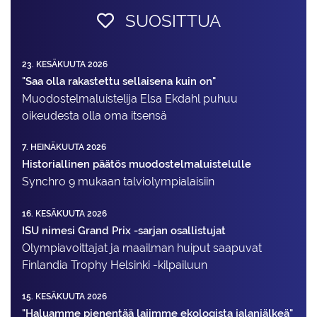
SUOSITTUA
23. KESÄKUUTA 2026
"Saa olla rakastettu sellaisena kuin on"
Muodostelma­luistelija Elsa Ekdahl puhuu
oikeudesta olla oma itsensä
7. HEINÄKUUTA 2026
Historiallinen päätös muodostelmaluistelulle
Synchro 9 mukaan talviolympialaisiin
16. KESÄKUUTA 2026
ISU nimesi Grand Prix -sarjan osallistujat
Olympiavoittajat ja maailman huiput saapuvat
Finlandia Trophy Helsinki -kilpailuun
15. KESÄKUUTA 2026
"Haluamme pienentää lajimme ekologista jalanjälkeä"