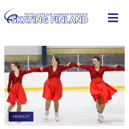
HENKILÖT