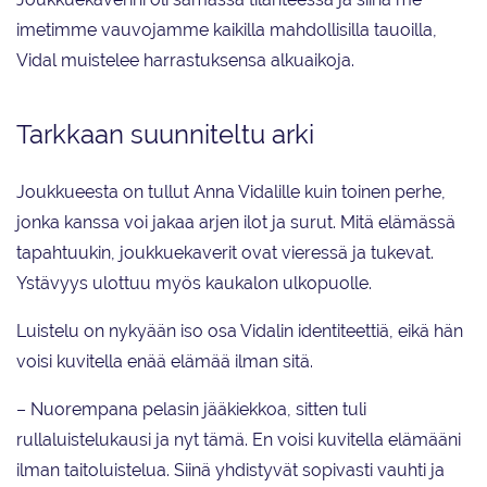
imetimme vauvojamme kaikilla mahdollisilla tauoilla,
Vidal muistelee harrastuksensa alkuaikoja.
Tarkkaan suunniteltu arki
Joukkueesta on tullut Anna Vidalille kuin toinen perhe,
jonka kanssa voi jakaa arjen ilot ja surut. Mitä elämässä
tapahtuukin, joukkuekaverit ovat vieressä ja tukevat.
Ystävyys ulottuu myös kaukalon ulkopuolle.
Luistelu on nykyään iso osa Vidalin identiteettiä, eikä hän
voisi kuvitella enää elämää ilman sitä.
– Nuorempana pelasin jääkiekkoa, sitten tuli
rullaluistelukausi ja nyt tämä. En voisi kuvitella elämääni
ilman taitoluistelua. Siinä yhdistyvät sopivasti vauhti ja