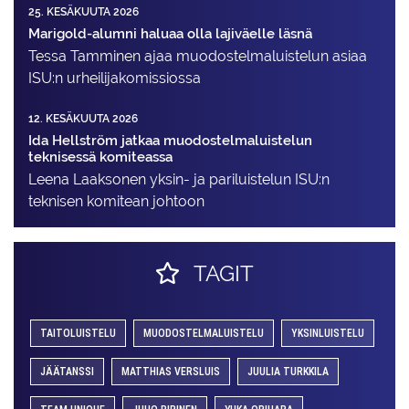
25. KESÄKUUTA 2026
Marigold-alumni haluaa olla lajiväelle läsnä
Tessa Tamminen ajaa muodostelma­luistelun asiaa
ISU:n urheilija­komissiossa
12. KESÄKUUTA 2026
Ida Hellström jatkaa muodostelmaluistelun
teknisessä komiteassa
Leena Laaksonen yksin- ja pariluistelun ISU:n
teknisen komitean johtoon
TAGIT
TAITOLUISTELU
MUODOSTELMALUISTELU
YKSINLUISTELU
JÄÄTANSSI
MATTHIAS VERSLUIS
JUULIA TURKKILA