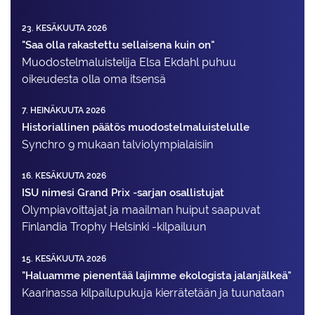
23. KESÄKUUTA 2026
"Saa olla rakastettu sellaisena kuin on"
Muodostelma­luistelija Elsa Ekdahl puhuu
oikeudesta olla oma itsensä
7. HEINÄKUUTA 2026
Historiallinen päätös muodostelmaluistelulle
Synchro 9 mukaan talviolympialaisiin
16. KESÄKUUTA 2026
ISU nimesi Grand Prix -sarjan osallistujat
Olympiavoittajat ja maailman huiput saapuvat
Finlandia Trophy Helsinki -kilpailuun
15. KESÄKUUTA 2026
"Haluamme pienentää lajimme ekologista jalanjälkeä"
Kaarinassa kilpailupukuja kierrätetään ja tuunataan