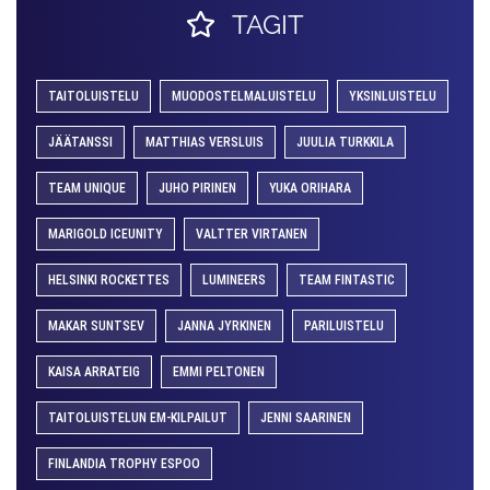
TAGIT
TAITOLUISTELU
MUODOSTELMALUISTELU
YKSINLUISTELU
JÄÄTANSSI
MATTHIAS VERSLUIS
JUULIA TURKKILA
TEAM UNIQUE
JUHO PIRINEN
YUKA ORIHARA
MARIGOLD ICEUNITY
VALTTER VIRTANEN
HELSINKI ROCKETTES
LUMINEERS
TEAM FINTASTIC
MAKAR SUNTSEV
JANNA JYRKINEN
PARILUISTELU
KAISA ARRATEIG
EMMI PELTONEN
TAITOLUISTELUN EM-KILPAILUT
JENNI SAARINEN
FINLANDIA TROPHY ESPOO