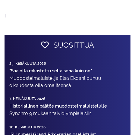
I
SUOSITTUA
23. KESÄKUUTA 2026
"Saa olla rakastettu sellaisena kuin on"
Muodostelma­luistelija Elsa Ekdahl puhuu
oikeudesta olla oma itsensä
7. HEINÄKUUTA 2026
Historiallinen päätös muodostelmaluistelulle
Synchro 9 mukaan talviolympialaisiin
16. KESÄKUUTA 2026
ISU nimesi Grand Prix -sarjan osallistujat