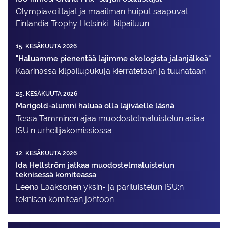
Olympiavoittajat ja maailman huiput saapuvat
Finlandia Trophy Helsinki -kilpailuun
15. KESÄKUUTA 2026
"Haluamme pienentää lajimme ekologista jalanjälkeä"
Kaarinassa kilpailupukuja kierrätetään ja tuunataan
25. KESÄKUUTA 2026
Marigold-alumni haluaa olla lajiväelle läsnä
Tessa Tamminen ajaa muodostelma­luistelun asiaa
ISU:n urheilija­komissiossa
12. KESÄKUUTA 2026
Ida Hellström jatkaa muodostelmaluistelun
teknisessä komiteassa
Leena Laaksonen yksin- ja pariluistelun ISU:n
teknisen komitean johtoon