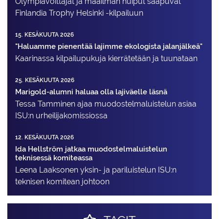
Olympiavoittajat ja maailman huiput saapuvat
Finlandia Trophy Helsinki -kilpailuun
15. KESÄKUUTA 2026
"Haluamme pienentää lajimme ekologista jalanjälkeä"
Kaarinassa kilpailupukuja kierrätetään ja tuunataan
25. KESÄKUUTA 2026
Marigold-alumni haluaa olla lajiväelle läsnä
Tessa Tamminen ajaa muodostelma­luistelun asiaa
ISU:n urheilija­komissiossa
12. KESÄKUUTA 2026
Ida Hellström jatkaa muodostelmaluistelun
teknisessä komiteassa
Leena Laaksonen yksin- ja pariluistelun ISU:n
teknisen komitean johtoon