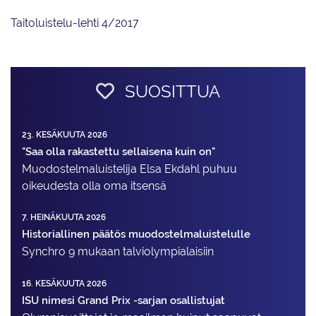
Taitoluistelu-lehti 4/2017
SUOSITTUA
23. KESÄKUUTA 2026
"Saa olla rakastettu sellaisena kuin on"
Muodostelma­luistelija Elsa Ekdahl puhuu
oikeudesta olla oma itsensä
7. HEINÄKUUTA 2026
Historiallinen päätös muodostelmaluistelulle
Synchro 9 mukaan talviolympialaisiin
16. KESÄKUUTA 2026
ISU nimesi Grand Prix -sarjan osallistujat