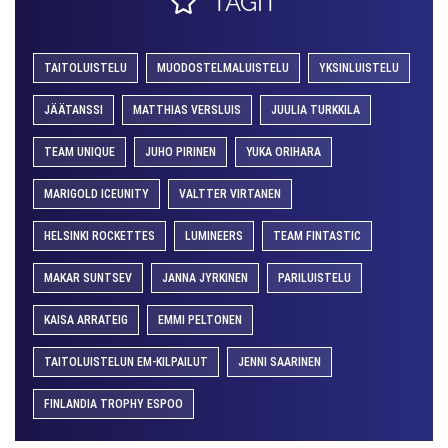
TAGIT
TAITOLUISTELU
MUODOSTELMALUISTELU
YKSINLUISTELU
JÄÄTANSSI
MATTHIAS VERSLUIS
JUULIA TURKKILA
TEAM UNIQUE
JUHO PIRINEN
YUKA ORIHARA
MARIGOLD ICEUNITY
VALTTER VIRTANEN
HELSINKI ROCKETTES
LUMINEERS
TEAM FINTASTIC
MAKAR SUNTSEV
JANNA JYRKINEN
PARILUISTELU
KAISA ARRATEIG
EMMI PELTONEN
TAITOLUISTELUN EM-KILPAILUT
JENNI SAARINEN
FINLANDIA TROPHY ESPOO