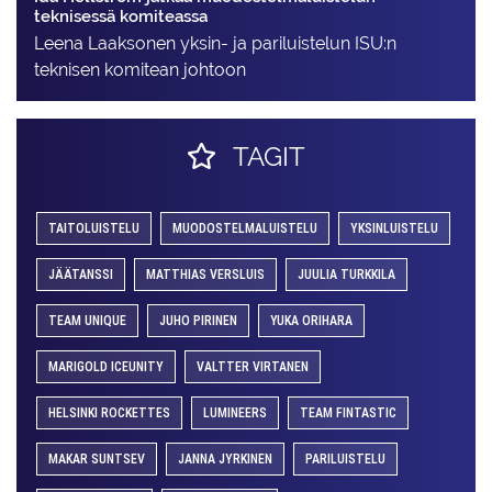
teknisessä komiteassa
Leena Laaksonen yksin- ja pariluistelun ISU:n
teknisen komitean johtoon
TAGIT
TAITOLUISTELU
MUODOSTELMALUISTELU
YKSINLUISTELU
JÄÄTANSSI
MATTHIAS VERSLUIS
JUULIA TURKKILA
TEAM UNIQUE
JUHO PIRINEN
YUKA ORIHARA
MARIGOLD ICEUNITY
VALTTER VIRTANEN
HELSINKI ROCKETTES
LUMINEERS
TEAM FINTASTIC
MAKAR SUNTSEV
JANNA JYRKINEN
PARILUISTELU