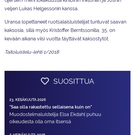
Gjersem meni lokakuussa kihloihin Viktorian ja Joshin
veljen Lukas Helgessonin kanssa.
Uransa lopettaneet ruotsalaisluistelijat tuntuvat saavan
kaksosia, sillä myös Kristoffer Berntssonilla, 35, on
kevään aikana viisi vuotta täyttävät kaksostytöt.
Taitoluistelu-lehti 1/2018
SUOSITTUA
23. KESÄKUUTA 2026
"Saa olla rakastettu sellaisena kuin on"
Muodostelma­luistelija Elsa Ekdahl puhuu
oikeudesta olla oma itsensä