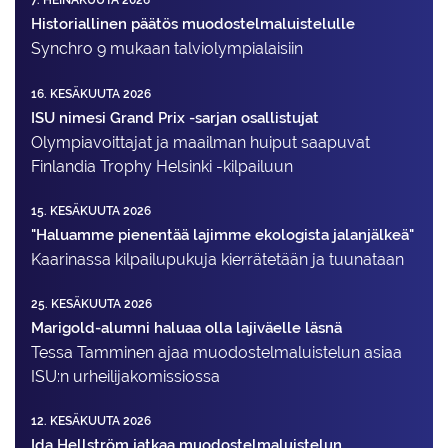
7. HEINÄKUUTA 2026
Historiallinen päätös muodostelmaluistelulle
Synchro 9 mukaan talviolympialaisiin
16. KESÄKUUTA 2026
ISU nimesi Grand Prix -sarjan osallistujat
Olympiavoittajat ja maailman huiput saapuvat
Finlandia Trophy Helsinki -kilpailuun
15. KESÄKUUTA 2026
"Haluamme pienentää lajimme ekologista jalanjälkeä"
Kaarinassa kilpailupukuja kierrätetään ja tuunataan
25. KESÄKUUTA 2026
Marigold-alumni haluaa olla lajiväelle läsnä
Tessa Tamminen ajaa muodostelma­luistelun asiaa
ISU:n urheilija­komissiossa
12. KESÄKUUTA 2026
Ida Hellström jatkaa muodostelmaluistelun