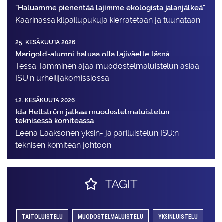
"Haluamme pienentää lajimme ekologista jalanjälkeä"
Kaarinassa kilpailupukuja kierrätetään ja tuunataan
25. KESÄKUUTA 2026
Marigold-alumni haluaa olla lajiväelle läsnä
Tessa Tamminen ajaa muodostelma­luistelun asiaa
ISU:n urheilija­komissiossa
12. KESÄKUUTA 2026
Ida Hellström jatkaa muodostelmaluistelun
teknisessä komiteassa
Leena Laaksonen yksin- ja pariluistelun ISU:n
teknisen komitean johtoon
TAGIT
TAITOLUISTELU
MUODOSTELMALUISTELU
YKSINLUISTELU