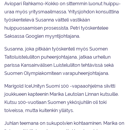
Aviopari Rahkamo-Kokko on sittemmin luonut huippu-
uraa myös yritysmaailmassa. Yritysjohdon konsulttina
työskentelevä Susanna väitteli vastikään
huippuosaamisen prosessista. Petri työskentelee
Saksassa Googlen myyntijohtajana.
Susanna, joka pitkään työskenteli myös Suomen
Taitoluisteluliiton puheenjohtajana, jatkaa urheilun
parissa Kansainvälisen Luisteluliiton tehtävissä sekä
Suomen Olympiakomitean varapuheenjohtajana.
Marigold IceUnityn Suomi 100 -vapaaohjelma siivitti
joukkueen kapteenin Marika Leutolan Linnan kutsuille.
Kutsu 100-vuotiaan Suomen ykkösjuhliin oli toki
toiveissa, mutta kuitenkin yllätys.
Juhlan teemana on sukupolvien kohtaaminen. Marika on