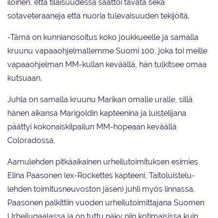
iloinen, että tilaisuudessa saattoi tavata sekä
sotaveteraaneja että nuoria tulevaisuuden tekijöitä.
-Tämä on kunnianosoitus koko joukkueelle ja samalla
kruunu vapaaohjelmallemme Suomi 100, joka toi meille
vapaaohjelman MM-kullan keväällä, hän tulkitsee omaa
kutsuaan.
Juhla on samalla kruunu Marikan omalle uralle, sillä
hänen aikansa Marigoldin kapteenina ja luistelijana
päättyi kokonaiskilpailun MM-hopeaan keväällä
Coloradossa.
Aamulehden pitkäaikainen urheilutoimituksen esimies
Elina Paasonen (ex-Rockettes kapteeni, Taitoluistelu-
lehden toimitusneuvoston jäsen) juhli myös linnassa.
Paasonen palkittiin vuoden urheilutoimittajana Suomen
Urheilugaalassa ja on tuttu näky niin kotimaisissa kuin