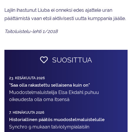
Lajiin ihastunut Liuba ei onneksi edes ajattele uran
päättämistä vaan etsii aktiivisesti uutta kumppania jäälle.
Taitoluistelu-lehti 1/2018
SUOSITTUA
23. KESÄKUUTA 2026
"Saa olla rakastettu sellaisena kuin on"
Muodostelma­luistelija Elsa Ekdahl puhuu
oikeudesta olla oma itsensä
7. HEINÄKUUTA 2026
Historiallinen päätös muodostelmaluistelulle
Synchro 9 mukaan talviolympialaisiin