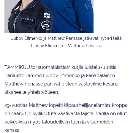
Liubov Efimenko ja Matthew Penasse jatkavat nyt eri teitä.
Liubov Efimenko – Matthew Penasse
TAMMIKUU toi suomalaisittain kurjia luistelu-uutisia.
Pariluistelijamme Liubov Efimenko ja kanadalainen
Matthew Penasse panivat pisteen vastaviime kesänä
alkaneelle yhteistyölleen.
29-vuotias Matthew lopetti kilpaurheilijanelämän: kroppa
on saanut jo kylliksi tuta vaativasta lajista. Parilla on ollut
vaikeuksia myös talou­dellisen tuen ja viisumeiden
kanssa.