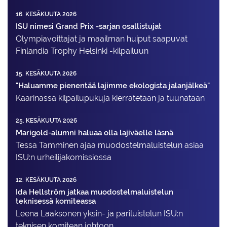
16. KESÄKUUTA 2026
ISU nimesi Grand Prix -sarjan osallistujat
Olympiavoittajat ja maailman huiput saapuvat
Finlandia Trophy Helsinki -kilpailuun
15. KESÄKUUTA 2026
"Haluamme pienentää lajimme ekologista jalanjälkeä"
Kaarinassa kilpailupukuja kierrätetään ja tuunataan
25. KESÄKUUTA 2026
Marigold-alumni haluaa olla lajiväelle läsnä
Tessa Tamminen ajaa muodostelma­luistelun asiaa
ISU:n urheilija­komissiossa
12. KESÄKUUTA 2026
Ida Hellström jatkaa muodostelmaluistelun
teknisessä komiteassa
Leena Laaksonen yksin- ja pariluistelun ISU:n
teknisen komitean johtoon