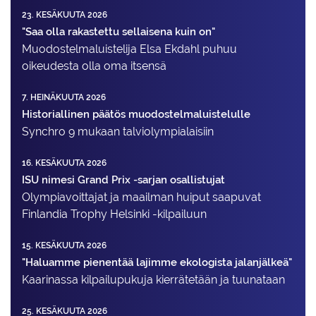
23. KESÄKUUTA 2026
"Saa olla rakastettu sellaisena kuin on"
Muodostelma­luistelija Elsa Ekdahl puhuu
oikeudesta olla oma itsensä
7. HEINÄKUUTA 2026
Historiallinen päätös muodostelmaluistelulle
Synchro 9 mukaan talviolympialaisiin
16. KESÄKUUTA 2026
ISU nimesi Grand Prix -sarjan osallistujat
Olympiavoittajat ja maailman huiput saapuvat
Finlandia Trophy Helsinki -kilpailuun
15. KESÄKUUTA 2026
"Haluamme pienentää lajimme ekologista jalanjälkeä"
Kaarinassa kilpailupukuja kierrätetään ja tuunataan
25. KESÄKUUTA 2026