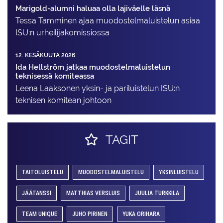
Marigold-alumni haluaa olla lajiväelle läsnä
Tessa Tamminen ajaa muodostelma­luistelun asiaa
ISU:n urheilija­komissiossa
12. KESÄKUUTA 2026
Ida Hellström jatkaa muodostelmaluistelun
teknisessä komiteassa
Leena Laaksonen yksin- ja pariluistelun ISU:n
teknisen komitean johtoon
TAGIT
TAITOLUISTELU
MUODOSTELMALUISTELU
YKSINLUISTELU
JÄÄTANSSI
MATTHIAS VERSLUIS
JUULIA TURKKILA
TEAM UNIQUE
JUHO PIRINEN
YUKA ORIHARA