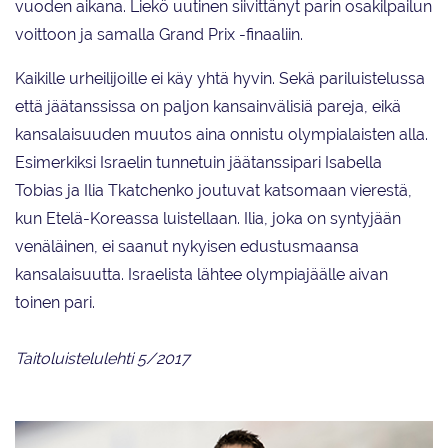
vuoden aikana. Liekö uutinen siivittänyt parin osakilpailun
voittoon ja samalla Grand Prix -finaaliin.
Kaikille urheilijoille ei käy yhtä hyvin. Sekä pariluistelussa
että jäätanssissa on paljon kansainvälisiä pareja, eikä
kansalaisuuden muutos aina onnistu olympialaisten alla.
Esimerkiksi Israelin tunnetuin jäätanssipari Isabella
Tobias ja Ilia Tkatchenko joutuvat katsomaan vierestä,
kun Etelä-Koreassa luistellaan. Ilia, joka on syntyjään
venäläinen, ei saanut nykyisen edustusmaansa
kansalaisuutta. Israelista lähtee olympiajäälle aivan
toinen pari.
Taitoluistelulehti 5/2017