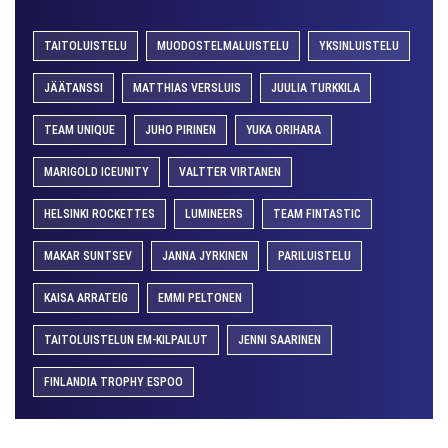
TAITOLUISTELU
MUODOSTELMALUISTELU
YKSINLUISTELU
JÄÄTANSSI
MATTHIAS VERSLUIS
JUULIA TURKKILA
TEAM UNIQUE
JUHO PIRINEN
YUKA ORIHARA
MARIGOLD ICEUNITY
VALTTER VIRTANEN
HELSINKI ROCKETTES
LUMINEERS
TEAM FINTASTIC
MAKAR SUNTSEV
JANNA JYRKINEN
PARILUISTELU
KAISA ARRATEIG
EMMI PELTONEN
TAITOLUISTELUN EM-KILPAILUT
JENNI SAARINEN
FINLANDIA TROPHY ESPOO