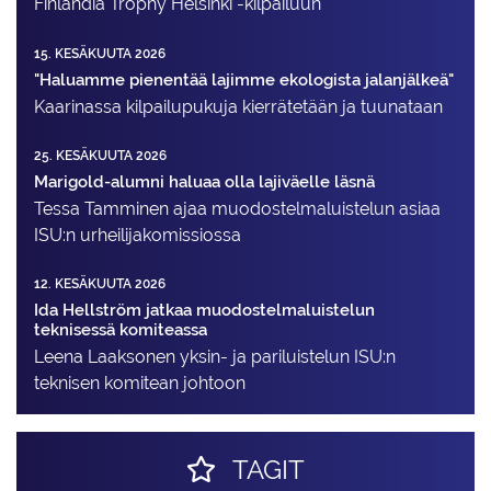
Finlandia Trophy Helsinki -kilpailuun
15. KESÄKUUTA 2026
"Haluamme pienentää lajimme ekologista jalanjälkeä"
Kaarinassa kilpailupukuja kierrätetään ja tuunataan
25. KESÄKUUTA 2026
Marigold-alumni haluaa olla lajiväelle läsnä
Tessa Tamminen ajaa muodostelma­luistelun asiaa
ISU:n urheilija­komissiossa
12. KESÄKUUTA 2026
Ida Hellström jatkaa muodostelmaluistelun
teknisessä komiteassa
Leena Laaksonen yksin- ja pariluistelun ISU:n
teknisen komitean johtoon
TAGIT