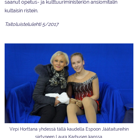
saanut opetus- ja kulttuuriministeriön ansiomitalin
kultaisin ristein.
Taitoluistelulehti 5/2017
Virpi Horttana yhdessä tällä kaudella Espoon Jäätaitureihin
siirtyneen Laura Karhusen kanssa.