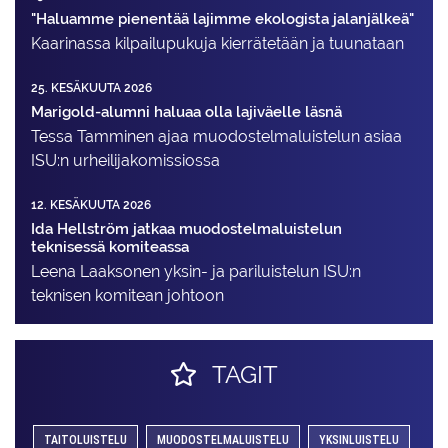
"Haluamme pienentää lajimme ekologista jalanjälkeä"
Kaarinassa kilpailupukuja kierrätetään ja tuunataan
25. KESÄKUUTA 2026
Marigold-alumni haluaa olla lajiväelle läsnä
Tessa Tamminen ajaa muodostelma­luistelun asiaa
ISU:n urheilija­komissiossa
12. KESÄKUUTA 2026
Ida Hellström jatkaa muodostelmaluistelun
teknisessä komiteassa
Leena Laaksonen yksin- ja pariluistelun ISU:n
teknisen komitean johtoon
TAGIT
TAITOLUISTELU
MUODOSTELMALUISTELU
YKSINLUISTELU