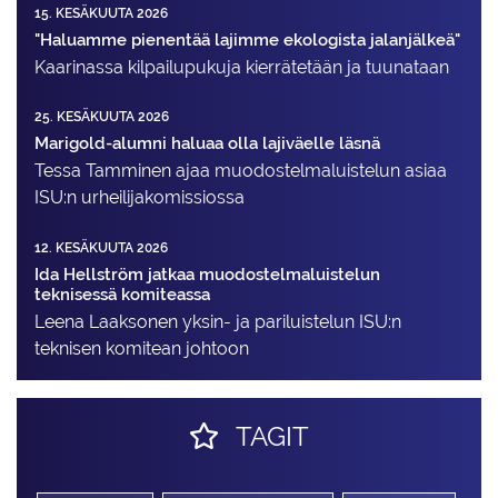
15. KESÄKUUTA 2026
"Haluamme pienentää lajimme ekologista jalanjälkeä"
Kaarinassa kilpailupukuja kierrätetään ja tuunataan
25. KESÄKUUTA 2026
Marigold-alumni haluaa olla lajiväelle läsnä
Tessa Tamminen ajaa muodostelma­luistelun asiaa
ISU:n urheilija­komissiossa
12. KESÄKUUTA 2026
Ida Hellström jatkaa muodostelmaluistelun
teknisessä komiteassa
Leena Laaksonen yksin- ja pariluistelun ISU:n
teknisen komitean johtoon
TAGIT