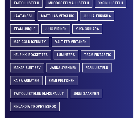
TAITOLUISTELU
MUODOSTELMALUISTELU
YKSINLUISTELU
JÄÄTANSSI
MATTHIAS VERSLUIS
JUULIA TURKKILA
TEAM UNIQUE
JUHO PIRINEN
YUKA ORIHARA
MARIGOLD ICEUNITY
VALTTER VIRTANEN
HELSINKI ROCKETTES
LUMINEERS
TEAM FINTASTIC
MAKAR SUNTSEV
JANNA JYRKINEN
PARILUISTELU
KAISA ARRATEIG
EMMI PELTONEN
TAITOLUISTELUN EM-KILPAILUT
JENNI SAARINEN
FINLANDIA TROPHY ESPOO