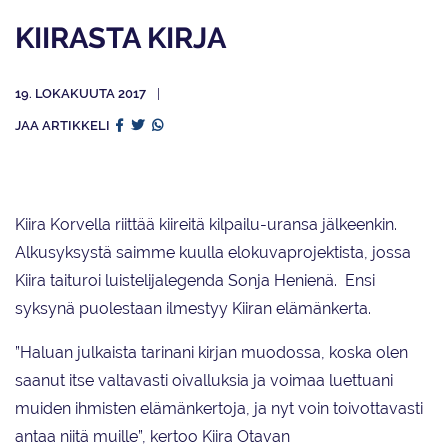
KIIRASTA KIRJA
19. LOKAKUUTA 2017
JAA ARTIKKELI
Kiira Korvella riittää kiireitä kilpailu-uransa jälkeenkin.
Alkusyksystä saimme kuulla elokuvaprojektista, jossa
Kiira taituroi luistelijalegenda Sonja Henienä. Ensi
syksynä puolestaan ilmestyy Kiiran elämänkerta.
”Haluan julkaista tarinani kirjan muodossa, koska olen
saanut itse valtavasti oivalluksia ja voimaa luettuani
muiden ihmisten elämänkertoja, ja nyt voin toivottavasti
antaa niitä muille”, kertoo Kiira Otavan