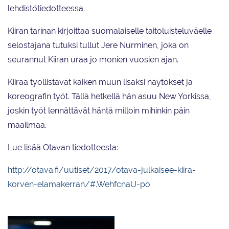
lehdistötiedotteessa.
Kiiran tarinan kirjoittaa suomalaiselle taitoluisteluväelle
selostajana tutuksi tullut Jere Nurminen, joka on
seurannut Kiiran uraa jo monien vuosien ajan.
Kiiraa työllistävät kaiken muun lisäksi näytökset ja
koreografin työt. Tällä hetkellä hän asuu New Yorkissa,
joskin työt lennättävät häntä milloin mihinkin päin
maailmaa.
Lue lisää Otavan tiedotteesta:
http://otava.fi/uutiset/2017/otava-julkaisee-kiira-
korven-elamakerran/#.WehfcnaU-po