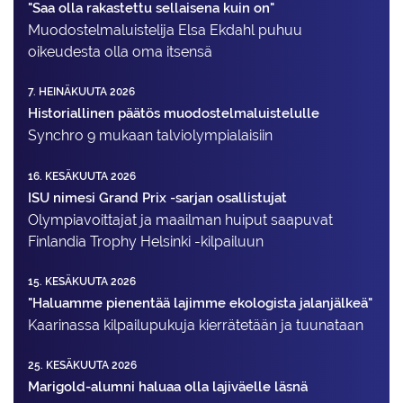
"Saa olla rakastettu sellaisena kuin on"
Muodostelma­luistelija Elsa Ekdahl puhuu
oikeudesta olla oma itsensä
7. HEINÄKUUTA 2026
Historiallinen päätös muodostelmaluistelulle
Synchro 9 mukaan talviolympialaisiin
16. KESÄKUUTA 2026
ISU nimesi Grand Prix -sarjan osallistujat
Olympiavoittajat ja maailman huiput saapuvat
Finlandia Trophy Helsinki -kilpailuun
15. KESÄKUUTA 2026
"Haluamme pienentää lajimme ekologista jalanjälkeä"
Kaarinassa kilpailupukuja kierrätetään ja tuunataan
25. KESÄKUUTA 2026
Marigold-alumni haluaa olla lajiväelle läsnä