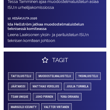
Tessa Tamminen ajaa muodostelma­luistelun asiaa
ISU:n urheilija­komissiossa
12. KESÄKUUTA 2026
Ida Hellström jatkaa muodostelmaluistelun
teknisessä komiteassa
Leena Laaksonen yksin- ja pariluistelun ISU:n
teknisen komitean johtoon
TAGIT
TAITOLUISTELU
MUODOSTELMALUISTELU
YKSINLUISTELU
JÄÄTANSSI
MATTHIAS VERSLUIS
JUULIA TURKKILA
TEAM UNIQUE
JUHO PIRINEN
YUKA ORIHARA
MARIGOLD ICEUNITY
VALTTER VIRTANEN