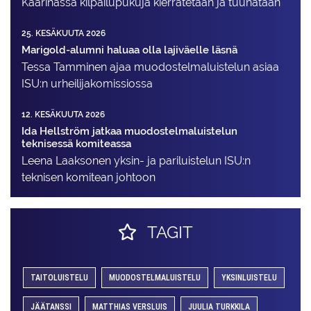
Kaarinassa kilpailupukuja kierrätetään ja tuunataan
25. KESÄKUUTA 2026
Marigold-alumni haluaa olla lajiväelle läsnä
Tessa Tamminen ajaa muodostelma­luistelun asiaa
ISU:n urheilija­komissiossa
12. KESÄKUUTA 2026
Ida Hellström jatkaa muodostelmaluistelun
teknisessä komiteassa
Leena Laaksonen yksin- ja pariluistelun ISU:n
teknisen komitean johtoon
TAGIT
TAITOLUISTELU
MUODOSTELMALUISTELU
YKSINLUISTELU
JÄÄTANSSI
MATTHIAS VERSLUIS
JUULIA TURKKILA