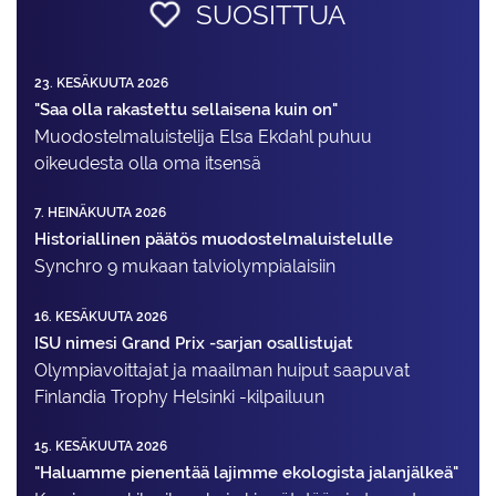
SUOSITTUA
23. KESÄKUUTA 2026
"Saa olla rakastettu sellaisena kuin on"
Muodostelma­luistelija Elsa Ekdahl puhuu
oikeudesta olla oma itsensä
7. HEINÄKUUTA 2026
Historiallinen päätös muodostelmaluistelulle
Synchro 9 mukaan talviolympialaisiin
16. KESÄKUUTA 2026
ISU nimesi Grand Prix -sarjan osallistujat
Olympiavoittajat ja maailman huiput saapuvat
Finlandia Trophy Helsinki -kilpailuun
15. KESÄKUUTA 2026
"Haluamme pienentää lajimme ekologista jalanjälkeä"