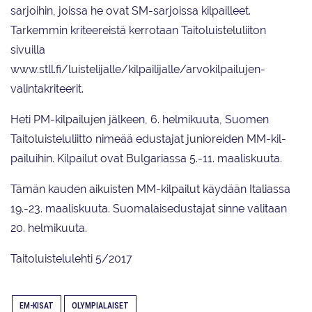
sarjoihin, joissa he ovat SM-sarjoissa kilpailleet.
Tarkemmin kriteereistä kerrotaan Taitoluisteluliiton
sivuilla
www.stll.fi/luistelijalle/kilpailijalle/arvokilpailujen-
valintakriteerit.
Heti PM-kilpailujen jälkeen, 6. helmikuuta, Suomen
Taitoluisteluliitto nimeää edustajat junioreiden MM-kil-
pailuihin. Kilpailut ovat Bulgariassa 5.-11. maaliskuuta.
Tämän kauden aikuisten MM-kilpailut käydään Italiassa
19.-23. maaliskuuta. Suomalaisedustajat sinne valitaan
20. helmikuuta.
Taitoluistelulehti 5/2017
EM-KISAT
OLYMPIALAISET