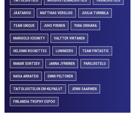
TAITOLUISTELU
MUODOSTELMALUISTELU
YKSINLUISTELU
JÄÄTANSSI
MATTHIAS VERSLUIS
JUULIA TURKKILA
TEAM UNIQUE
JUHO PIRINEN
YUKA ORIHARA
MARIGOLD ICEUNITY
VALTTER VIRTANEN
HELSINKI ROCKETTES
LUMINEERS
TEAM FINTASTIC
MAKAR SUNTSEV
JANNA JYRKINEN
PARILUISTELU
KAISA ARRATEIG
EMMI PELTONEN
TAITOLUISTELUN EM-KILPAILUT
JENNI SAARINEN
FINLANDIA TROPHY ESPOO