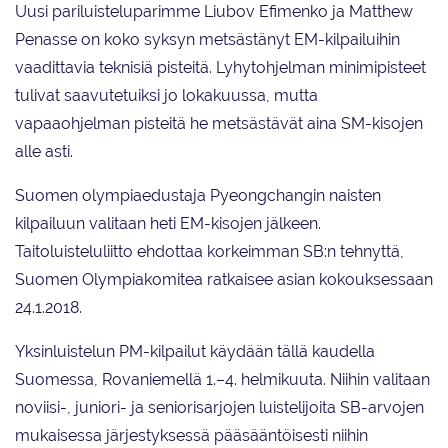
Uusi pariluisteluparimme Liubov Efimenko ja Matthew
Penasse on koko syksyn metsästänyt EM-kilpailuihin
vaadittavia teknisiä pisteitä. Lyhytohjelman minimipisteet
tulivat saavutetuiksi jo lokakuussa, mutta
vapaaohjelman pisteitä he metsästävät aina SM-kisojen
alle asti.
Suomen olympiaedustaja Pyeongchangin naisten
kilpailuun valitaan heti EM-kisojen jälkeen.
Taitoluisteluliitto ehdottaa korkeimman SB:n tehnyttä,
Suomen Olympiakomitea ratkaisee asian kokouksessaan
24.1.2018.
Yksinluistelun PM-kilpailut käydään tällä kaudella
Suomessa, Rovaniemellä 1.–4. helmikuuta. Niihin valitaan
noviisi-, juniori- ja seniorisarjojen luistelijoita SB-arvojen
mukaisessa järjestyksessä pääsääntöisesti niihin