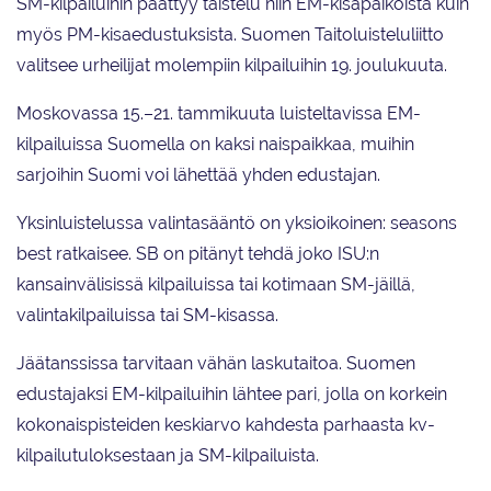
SM-kilpailuihin päättyy taistelu niin EM-kisapaikoista kuin
myös PM-kisaedustuksista. Suomen Taitoluisteluliitto
valitsee urheilijat molempiin kilpailuihin 19. joulukuuta.
Moskovassa 15.–21. tammikuuta luisteltavissa EM-
kilpailuissa Suomella on kaksi naispaikkaa, muihin
sarjoihin Suomi voi lähettää yhden edustajan.
Yksinluistelussa valintasääntö on yksioikoinen: seasons
best ratkaisee. SB on pitänyt tehdä joko ISU:n
kansainvälisissä kilpailuissa tai kotimaan SM-jäillä,
valintakilpailuissa tai SM-kisassa.
Jäätanssissa tarvitaan vähän laskutaitoa. Suomen
edustajaksi EM-kilpailuihin lähtee pari, jolla on korkein
kokonaispisteiden keskiarvo kahdesta parhaasta kv-
kilpailutuloksestaan ja SM-kilpailuista.