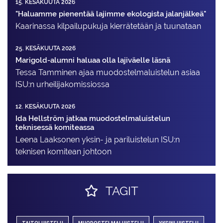
15. KESÄKUUTA 2026
"Haluamme pienentää lajimme ekologista jalanjälkeä"
Kaarinassa kilpailupukuja kierrätetään ja tuunataan
25. KESÄKUUTA 2026
Marigold-alumni haluaa olla lajiväelle läsnä
Tessa Tamminen ajaa muodostelma­luistelun asiaa
ISU:n urheilija­komissiossa
12. KESÄKUUTA 2026
Ida Hellström jatkaa muodostelmaluistelun
teknisessä komiteassa
Leena Laaksonen yksin- ja pariluistelun ISU:n
teknisen komitean johtoon
TAGIT