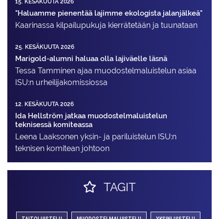
15. KESÄKUUTA 2026
"Haluamme pienentää lajimme ekologista jalanjälkeä"
Kaarinassa kilpailupukuja kierrätetään ja tuunataan
25. KESÄKUUTA 2026
Marigold-alumni haluaa olla lajiväelle läsnä
Tessa Tamminen ajaa muodostelma­luistelun asiaa
ISU:n urheilija­komissiossa
12. KESÄKUUTA 2026
Ida Hellström jatkaa muodostelmaluistelun
teknisessä komiteassa
Leena Laaksonen yksin- ja pariluistelun ISU:n
teknisen komitean johtoon
TAGIT
TAITOLUISTELU
MUODOSTELMALUISTELU
YKSINLUISTELU