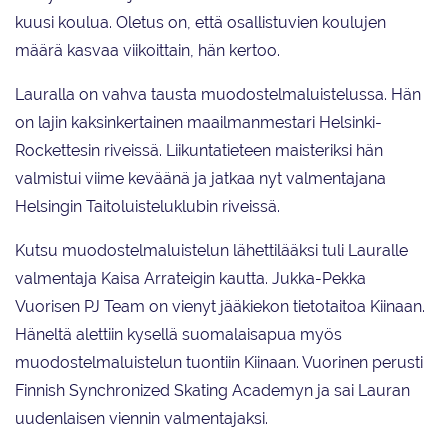
kuusi koulua. Oletus on, että osallistuvien koulujen
määrä kasvaa viikoittain, hän kertoo.
Lauralla on vahva tausta muodostelmaluistelussa. Hän
on lajin kaksinkertainen maailmanmestari Helsinki-
Rockettesin riveissä. Liikuntatieteen maisteriksi hän
valmistui viime keväänä ja jatkaa nyt valmentajana
Helsingin Taitoluisteluklubin riveissä.
Kutsu muodostelmaluistelun lähettilääksi tuli Lauralle
valmentaja Kaisa Arrateigin kautta. Jukka-Pekka
Vuorisen PJ Team on vienyt jääkiekon tietotaitoa Kiinaan.
Häneltä alettiin kysellä suomalaisapua myös
muodostelmaluistelun tuontiin Kiinaan. Vuorinen perusti
Finnish Synchronized Skating Academyn ja sai Lauran
uudenlaisen viennin valmentajaksi.