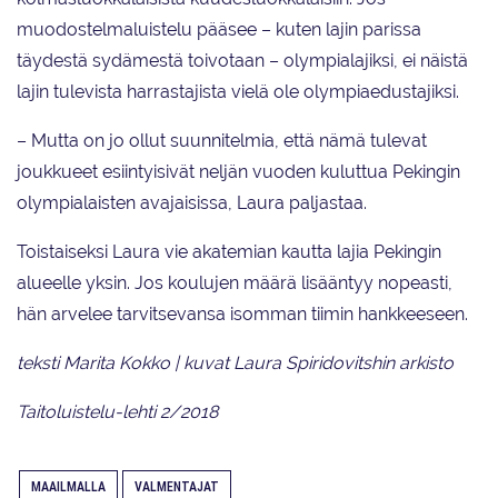
muodostelmaluistelu pääsee – kuten lajin parissa
täydestä sydämestä toivotaan – olympialajiksi, ei näistä
lajin tulevista harrastajista vielä ole olympiaedustajiksi.
– Mutta on jo ollut suunnitelmia, että nämä tulevat
joukkueet esiintyisivät neljän vuoden kuluttua Pekingin
olympialaisten avajaisissa, Laura paljastaa.
Toistaiseksi Laura vie akatemian kautta lajia Pekingin
alueelle yksin. Jos koulujen määrä lisääntyy nopeasti,
hän arvelee tarvitsevansa isomman tiimin hankkeeseen.
teksti Marita Kokko | kuvat Laura Spiridovitshin arkisto
Taitoluistelu-lehti 2/2018
MAAILMALLA
VALMENTAJAT