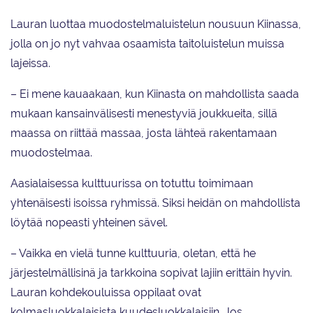
Lauran luottaa muodostelmaluistelun nousuun Kiinassa,
jolla on jo nyt vahvaa osaamista taitoluistelun muissa
lajeissa.
– Ei mene kauaakaan, kun Kiinasta on mahdollista saada
mukaan kansainvälisesti menestyviä joukkueita, sillä
maassa on riittää massaa, josta lähteä rakentamaan
muodostelmaa.
Aasialaisessa kulttuurissa on totuttu toimimaan
yhtenäisesti isoissa ryhmissä. Siksi heidän on mahdollista
löytää nopeasti yhteinen sävel.
– Vaikka en vielä tunne kulttuuria, oletan, että he
järjestelmällisinä ja tarkkoina sopivat lajiin erittäin hyvin.
Lauran kohdekouluissa oppilaat ovat
kolmasluokkalaisista kuudesluokkalaisiin. Jos