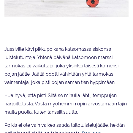
Hugo Tanskanen kiiruhtaa pallon perään Pojat jäällä -tapahtumassa
Porvoossa.
Jussiville kävi pikkupoikana katsomassa siskonsa
luistelutunteja. Yhtenä päivänä katsomoon marssi
tarmokas lajivaikuttaja, joka yksinkertaisesti komensi
pojan jäälle. Jäällä odotti vähintään yhtä tarmokas
valmentaja, joka pisti pojan saman tien hyppimään.
– Ja hyvä, että pisti. Siitä se minulla lähti, temppujen
harjoittelusta. Vasta myöhemmin opin arvostamaan lajin
muita puolia, kuten tanssillisuutta.
Poikia ei ole vain vaikea saada taitoluistelujäälle, heidän