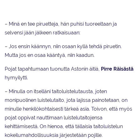
Jussiville Partasen opastuksella.
– Minä en tee piruetteja, hän puhisi tuoreeltaan ja
selvensi jään jälkeen ratkaisuaan:
– Jos ensin käännyn, niin osaan kyllä tehdä piruetin.
Mutta jos en osaa kääntyä, niin kaadun.
Pojat tapahtumaan tuonutta Astonin äitiä,
Pirre Räisästä
hymyilytti.
– Minulla on itselläni taitoluistelutausta, joten
monipuolinen luistelutaito, jota lajissa painotetaan, on
minulle henkilökohtaisesti tärkeä asia. Toivon, että myös
pojat oppivat nauttimaan luistelutaitojensa
kehittämisestä. On hienoa, että tällaisia taitoluistelun
kokeilumahdollisuuksia järjestetään pojille.