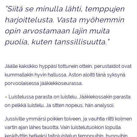
”Siitä se minulla lähti, temppujen
harjoittelusta. Vasta myöhemmin
opin arvostamaan lajin muita
puolia, kuten tanssillisuutta.”
Jäälle kaksikko hyppäsi tottunein ottein, perustaidot ovat
kummallakin hyvin hallussa. Aston aloitti tänä syksynä
porvoolaisessa jääkiekkoseurassa.
– Luistelussa parasta on luistelu. Jääkiekossakin parasta
on pelkkä luistelu. Ja sitten nopeus, hän analysoi.
Jussiville ymmärsi poikien toiveen, ja vauhtia riitti kolmen
vartin ajan lähes tauotta. Vain luistelutuokion lopulla
keskityttiin hetkeksi taitoluistelun temppuihin, hyppyihin