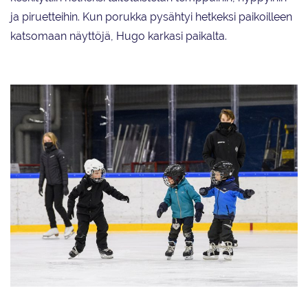
ja piruetteihin. Kun porukka pysähtyi hetkeksi paikoilleen
katsomaan näyttöjä, Hugo karkasi paikalta.
Aston Räisänen (kesk.) ja Hugo Tanskanen (oik.) tutustuivat taitoluisteluun