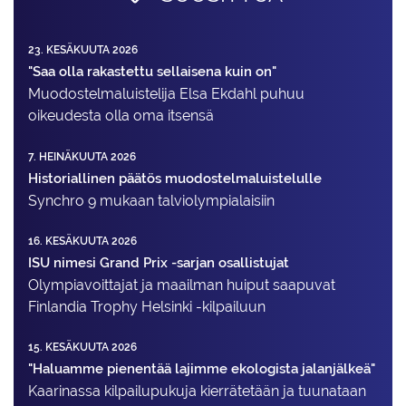
23. KESÄKUUTA 2026
"Saa olla rakastettu sellaisena kuin on"
Muodostelma­luistelija Elsa Ekdahl puhuu
oikeudesta olla oma itsensä
7. HEINÄKUUTA 2026
Historiallinen päätös muodostelmaluistelulle
Synchro 9 mukaan talviolympialaisiin
16. KESÄKUUTA 2026
ISU nimesi Grand Prix -sarjan osallistujat
Olympiavoittajat ja maailman huiput saapuvat
Finlandia Trophy Helsinki -kilpailuun
15. KESÄKUUTA 2026
"Haluamme pienentää lajimme ekologista jalanjälkeä"
Kaarinassa kilpailupukuja kierrätetään ja tuunataan