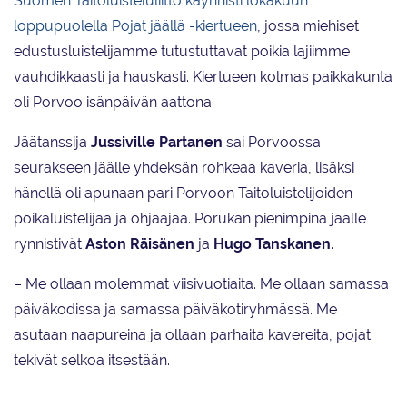
Suomen Taitoluisteluliitto käynnisti lokakuun
loppupuolella Pojat jäällä -kiertueen
, jossa miehiset
edustusluistelijamme tutustuttavat poikia lajiimme
vauhdikkaasti ja hauskasti. Kiertueen kolmas paikkakunta
oli Porvoo isänpäivän aattona.
Jäätanssija
Jussiville Partanen
sai Porvoossa
seurakseen jäälle yhdeksän rohkeaa kaveria, lisäksi
hänellä oli apunaan pari Porvoon Taitoluistelijoiden
poikaluistelijaa ja ohjaajaa. Porukan pienimpinä jäälle
rynnistivät
Aston Räisänen
ja
Hugo Tanskanen
.
– Me ollaan molemmat viisivuotiaita. Me ollaan samassa
päiväkodissa ja samassa päiväkotiryhmässä. Me
asutaan naapureina ja ollaan parhaita kavereita, pojat
tekivät selkoa itsestään.