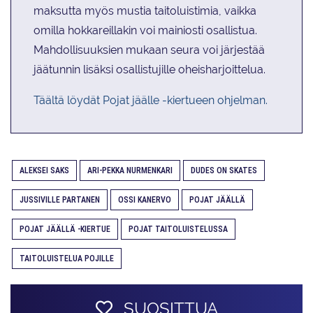
maksutta myös mustia taitoluistimia, vaikka
omilla hokkareillakin voi mainiosti osallistua.
Mahdollisuuksien mukaan seura voi järjestää
jäätunnin lisäksi osallistujille oheisharjoittelua.
Täältä löydät Pojat jäälle -kiertueen ohjelman.
ALEKSEI SAKS
ARI-PEKKA NURMENKARI
DUDES ON SKATES
JUSSIVILLE PARTANEN
OSSI KANERVO
POJAT JÄÄLLÄ
POJAT JÄÄLLÄ -KIERTUE
POJAT TAITOLUISTELUSSA
TAITOLUISTELUA POJILLE
SUOSITTUA