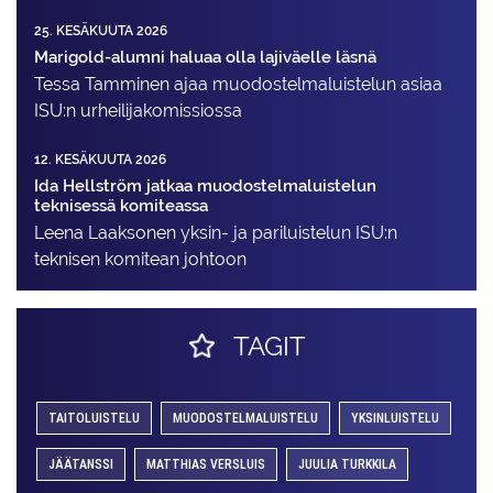
25. KESÄKUUTA 2026
Marigold-alumni haluaa olla lajiväelle läsnä
Tessa Tamminen ajaa muodostelma­luistelun asiaa
ISU:n urheilija­komissiossa
12. KESÄKUUTA 2026
Ida Hellström jatkaa muodostelmaluistelun
teknisessä komiteassa
Leena Laaksonen yksin- ja pariluistelun ISU:n
teknisen komitean johtoon
TAGIT
TAITOLUISTELU
MUODOSTELMALUISTELU
YKSINLUISTELU
JÄÄTANSSI
MATTHIAS VERSLUIS
JUULIA TURKKILA