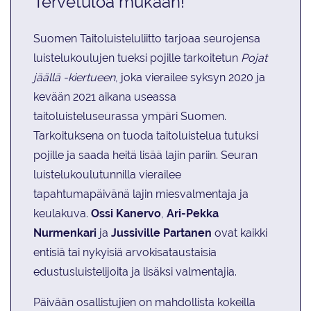
Tervetuloa mukaan!
Suomen Taitoluisteluliitto tarjoaa seurojensa
luistelukoulujen tueksi pojille tarkoitetun
Pojat
jäällä -kiertueen
, joka vierailee syksyn 2020 ja
kevään 2021 aikana useassa
taitoluisteluseurassa ympäri Suomen.
Tarkoituksena on tuoda taitoluistelua tutuksi
pojille ja saada heitä lisää lajin pariin. Seuran
luistelukoulutunnilla vierailee
tapahtumapäivänä lajin miesvalmentaja ja
keulakuva.
Ossi Kanervo
,
Ari-Pekka
Nurmenkari
ja
Jussiville Partanen
ovat kaikki
entisiä tai nykyisiä arvokisataustaisia
edustusluistelijoita ja lisäksi valmentajia.
Päivään osallistujien on mahdollista kokeilla