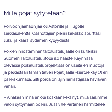
Millä pojat sytytetään?
Porvoon jäähallin jää oli Astonille ja Hugolle
seikkailukenttä. Osanottajien pienin kaksikko spurttasi,
liukui ja kaarsi sydämen kyllyydestä.
Poikien innostaminen taitoluistelujäälle on kuitenkin
Suomen Taitoluisteluliitolle iso haaste. Käynnissä
olevassa poikaluisteluprojektissa on useita eri muotoja,
ja pelkästään tämän talven Pojat jäällä -kiertue käy 15 eri
paikkakunnalla. Silti poikia on lajin harrastajissa häviävän
vähän.
– Ainakaan minä en ole koskaan keksinyt, millä saisimme
valon syttymään poikiin, Jussiville Partanen harmittelee.