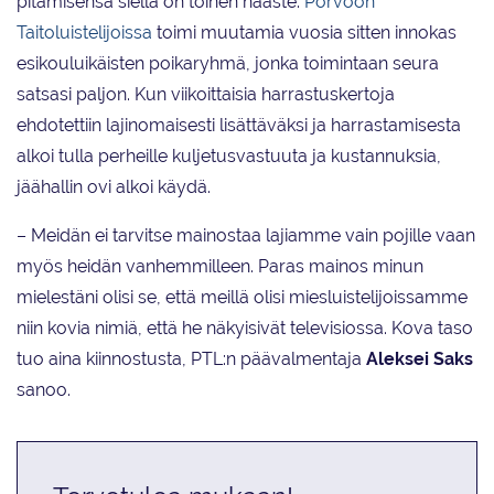
pitämisensä siellä on toinen haaste.
Porvoon
Taitoluistelijoissa
toimi muutamia vuosia sitten innokas
esikouluikäisten poikaryhmä, jonka toimintaan seura
satsasi paljon. Kun viikoittaisia harrastuskertoja
ehdotettiin lajinomaisesti lisättäväksi ja harrastamisesta
alkoi tulla perheille kuljetusvastuuta ja kustannuksia,
jäähallin ovi alkoi käydä.
– Meidän ei tarvitse mainostaa lajiamme vain pojille vaan
myös heidän vanhemmilleen. Paras mainos minun
mielestäni olisi se, että meillä olisi miesluistelijoissamme
niin kovia nimiä, että he näkyisivät televisiossa. Kova taso
tuo aina kiinnostusta, PTL:n päävalmentaja
Aleksei Saks
sanoo.