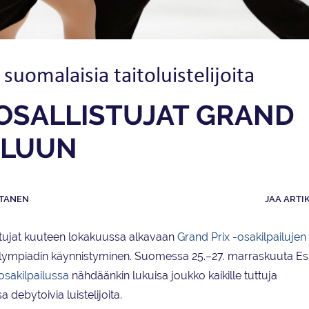
uomalaisia taitoluistelijoita
OSALLISTUJAT GRAND
AILUUN
TANEN
JAA ARTI
listujat kuuteen lokakuussa alkavaan
Grand Prix -osakilpailujen
 olympiadin käynnistyminen. Suomessa 25.–27. marraskuuta E
osakilpailussa
nähdäänkin lukuisa joukko kaikille tuttuja
debytoivia luistelijoita.