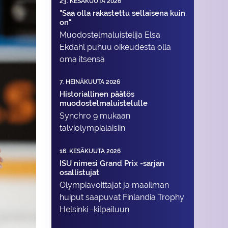
23. KESÄKUUTA 2026
"Saa olla rakastettu sellaisena kuin
on"
Muodostelma­luistelija Elsa
Ekdahl puhuu oikeudesta olla
oma itsensä
7. HEINÄKUUTA 2026
Historiallinen päätös
muodostelmaluistelulle
Synchro 9 mukaan
talviolympialaisiin
16. KESÄKUUTA 2026
ISU nimesi Grand Prix -sarjan
osallistujat
Olympiavoittajat ja maailman
huiput saapuvat Finlandia Trophy
Helsinki -kilpailuun