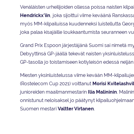
Venäläisten urheilijoiden ollessa poissa naisten kil
Hendrickx’iin
, joka sijoittui viime keväänä Ranskass
myös MM-kilpailuissa kuudenneksi luistellutta Geo
joka palaa kisajäille loukkaantumista seuranneen v
Grand Prix Espoon järjestäjänä Suomi sai nimetä myö
Debyyttinsä GP-jäällä tekevät naisten yksinluistelus
GP-tasolla jo toistamiseen kotiyleisön edessä neljä
Miesten yksinluistelussa viime kevään MM-kilpailuje
(Rostelecom Cup 2021) voittanut
Morisi Kvitelashvil
junioreiden maailmanmestarin
Ilia Malininin
. Malin
onnistunut neloisaksel jo päätynyt kilpailuohjelmaa
Suomen mestari
Valtter Virtanen
.