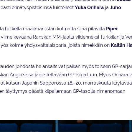
asti ennätyspisteisiinsä luistelleet
Yuka
Orihara
ja
Juho
ä hetkellä maailmanlistan kolmatta sijaa pitäviltä
Piper
at viime keväänä Ranskan MM-jäällä viidenneksi Turkkilan ja Ver
myös kolme yhdysvaltalaisparia, joista nimekkäin on
Kaitlin 
 kauden johdosta he ansaitsivat paikan myös toiseen GP-sarja
skan Angersissa järjestettävään GP-kilpailuun. Myös Orihara ja
vat kutsun Japanin Sapporossa 18.–20. marraskuuta käytävä
lmien täyttymys päästä kilpailemaan GP-tasolla nimenomaan