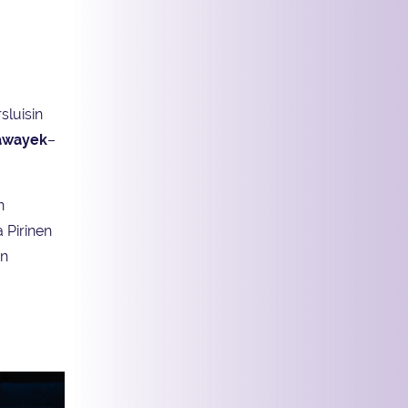
sluisin
Hawayek
–
n
 Pirinen
än