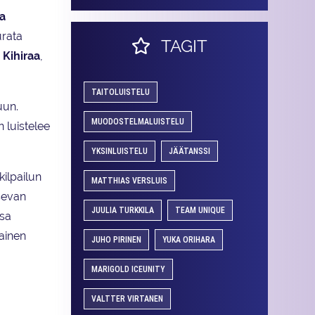
a
urata
TAGIT
 Kihiraa
,
TAITOLUISTELU
uun.
MUODOSTELMALUISTELU
n luistelee
YKSINLUISTELU
JÄÄTANSSI
ilpailun
MATTHIAS VERSLUIS
tsevan
JUULIA TURKKILA
TEAM UNIQUE
ssa
ainen
JUHO PIRINEN
YUKA ORIHARA
MARIGOLD ICEUNITY
VALTTER VIRTANEN