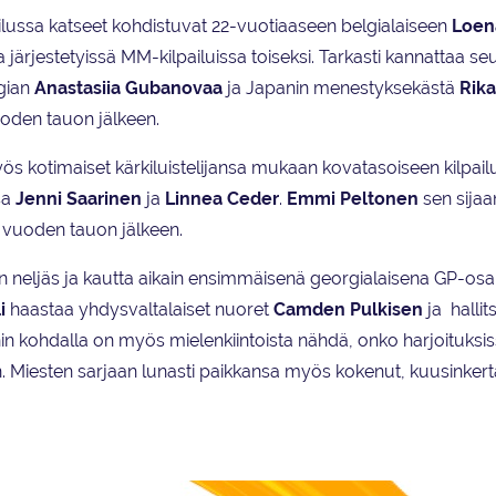
pailussa katseet kohdistuvat 22-vuotiaaseen belgialaiseen
Loen
a järjestetyissä MM-kilpailuissa toiseksi. Tarkasti kannattaa se
rgian
Anastasiia Gubanovaa
ja Japanin menestyksekästä
Rika
uoden tauon jälkeen.
s kotimaiset kärkiluistelijansa mukaan kovatasoiseen kilpail
sa
Jenni Saarinen
ja
Linnea Ceder
.
Emmi Peltonen
sen sijaa
n vuoden tauon jälkeen.
n neljäs ja kautta aikain ensimmäisenä georgialaisena GP-osak
i
haastaa yhdysvaltalaiset nuoret
Camden Pulkisen
ja halli
inin kohdalla on myös mielenkiintoista nähdä, onko harjoituksi
n. Miesten sarjaan lunasti paikkansa myös kokenut, kuusinkert