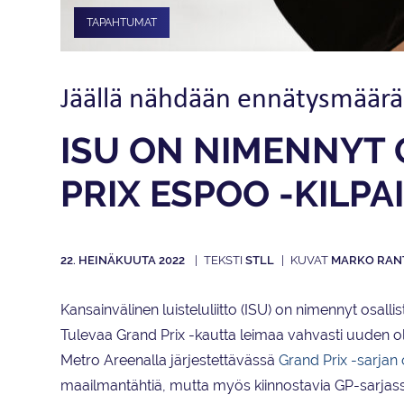
TAPAHTUMAT
Jäällä nähdään ennätysmäärä s
ISU ON NIMENNYT 
PRIX ESPOO -KILP
22. HEINÄKUUTA 2022
STLL
MARKO RAN
Kansainvälinen luisteluliitto (ISU) on nimennyt osal
Tulevaa Grand Prix -kautta leimaa vahvasti uuden
Metro Areenalla järjestettävässä
Grand Prix -sarjan 
maailmantähtiä, mutta myös kiinnostavia GP-sarjassa 