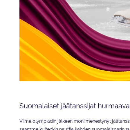
Taitoluistelun Grand Prix -sarjan osakilpailu järjestetään 25.–27. 
Suomalaiset jäätanssijat hurmaavat
Viime olympiadin jälkeen moni menestynyt jäätanssipa
saamme kuitenkin nauttia kahden suomalaisparin suo