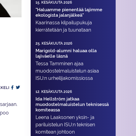
15. KESÄKUUTA 2026
"Haluamme pienentää lajimme
ekologista jalanjälkeä"
Kaarinassa kilpailupukuja
kierrätetään ja tuunataan
25. KESÄKUUTA 2026
Marigold-alumni haluaa olla
lajiväelle läsnä
Tessa Tamminen ajaa
muodostelma­luistelun asiaa
ISU:n urheilija­komissiossa
KKELI
12. KESÄKUUTA 2026
Ida Hellström jatkaa
sarjaan.
muodostelmaluistelun teknisessä
komiteassa
spoo
Leena Laaksonen yksin- ja
pariluistelun ISU:n teknisen
komitean johtoon