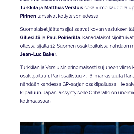
Turkkila
ja
Matthias Versluis
sekä viime kaudella upe
Pirinen
tanssivat kotiyleisön edessä.
Suomalaiset jäätanssijat saavat kovan vastuksen täll
Gillesiltä
ja
Paul Poirierilta
. Kanadalaiset sijoittuiv
ollessa sijalla 12. Suomen osakilpailuissa nähdään 
Jean-Luc Baker
.
Turkkilan
ja Versluisin erinomaisesti sujuneen viime
osakilpailuun. Pari osallistuu 4.–6. marraskuuta Ran
nähdään kahdessa GP-sarjan osakilpailussa. He sai
kilpailuun. Japanilaissyntyiselle Oriharalle on une
kotimaassaan.