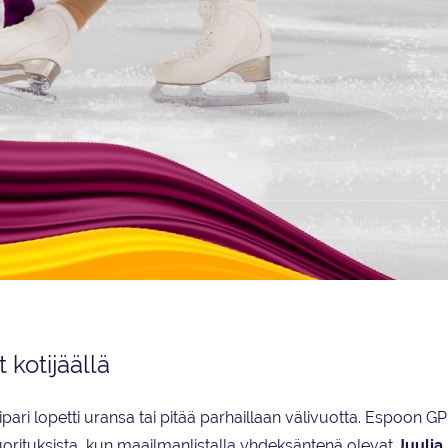
marraskuuta Espoo Metro Areenalla.
 kotijäällä
ri lopetti uransa tai pitää parhaillaan välivuotta. Espoon GP
rituksista, kun maailmanlistalla yhdeksäntenä olevat
Juulia