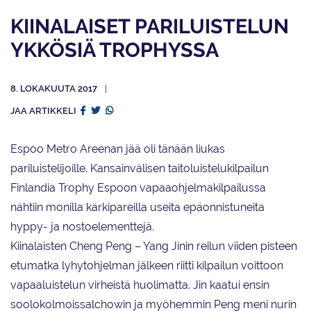
KIINALAISET PARILUISTELUN
YKKÖSIÄ TROPHYSSA
8. LOKAKUUTA 2017
JAA ARTIKKELI
Espoo Metro Areenan jää oli tänään liukas
pariluistelijoille. Kansainvälisen taitoluistelukilpailun
Finlandia Trophy Espoon vapaaohjelmakilpailussa
nähtiin monilla kärkipareilla useita epäonnistuneita
hyppy- ja nostoelementtejä.
Kiinalaisten Cheng Peng – Yang Jinin reilun viiden pisteen
etumatka lyhytohjelman jälkeen riitti kilpailun voittoon
vapaaluistelun virheistä huolimatta. Jin kaatui ensin
soolokolmoissalchowin ja myöhemmin Peng meni nurin