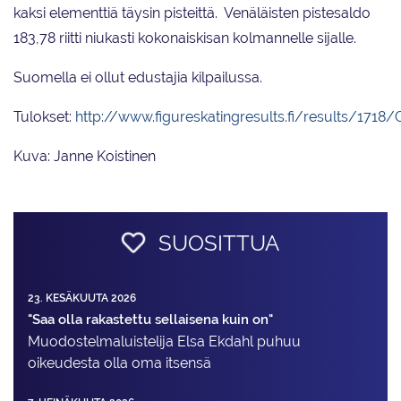
kaksi elementtiä täysin pisteittä. Venäläisten pistesaldo
183,78 riitti niukasti kokonaiskisan kolmannelle sijalle.
Suomella ei ollut edustajia kilpailussa.
Tulokset:
http://www.figureskatingresults.fi/results/1718
Kuva: Janne Koistinen
SUOSITTUA
23. KESÄKUUTA 2026
"Saa olla rakastettu sellaisena kuin on"
Muodostelma­luistelija Elsa Ekdahl puhuu
oikeudesta olla oma itsensä