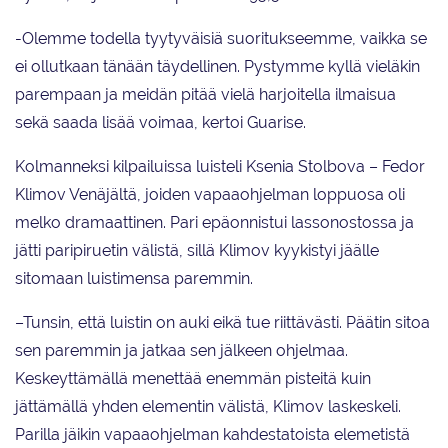
-Olemme todella tyytyväisiä suoritukseemme, vaikka se
ei ollutkaan tänään täydellinen. Pystymme kyllä vieläkin
parempaan ja meidän pitää vielä harjoitella ilmaisua
sekä saada lisää voimaa, kertoi Guarise.
Kolmanneksi kilpailuissa luisteli Ksenia Stolbova – Fedor
Klimov Venäjältä, joiden vapaaohjelman loppuosa oli
melko dramaattinen. Pari epäonnistui lassonostossa ja
jätti paripiruetin välistä, sillä Klimov kyykistyi jäälle
sitomaan luistimensa paremmin.
–Tunsin, että luistin on auki eikä tue riittävästi. Päätin sitoa
sen paremmin ja jatkaa sen jälkeen ohjelmaa.
Keskeyttämällä menettää enemmän pisteitä kuin
jättämällä yhden elementin välistä, Klimov laskeskeli.
Parilla jäikin vapaaohjelman kahdestatoista elemetistä