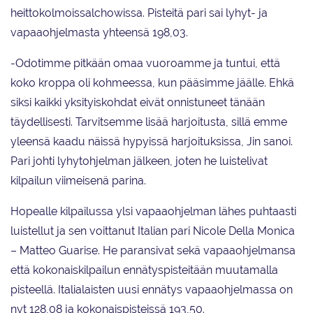
heittokolmoissalchowissa. Pisteitä pari sai lyhyt- ja
vapaaohjelmasta yhteensä 198,03.
-Odotimme pitkään omaa vuoroamme ja tuntui, että
koko kroppa oli kohmeessa, kun pääsimme jäälle. Ehkä
siksi kaikki yksityiskohdat eivät onnistuneet tänään
täydellisesti. Tarvitsemme lisää harjoitusta, sillä emme
yleensä kaadu näissä hypyissä harjoituksissa, Jin sanoi.
Pari johti lyhytohjelman jälkeen, joten he luistelivat
kilpailun viimeisenä parina.
Hopealle kilpailussa ylsi vapaaohjelman lähes puhtaasti
luistellut ja sen voittanut Italian pari Nicole Della Monica
– Matteo Guarise. He paransivat sekä vapaaohjelmansa
että kokonaiskilpailun ennätyspisteitään muutamalla
pisteellä. Italialaisten uusi ennätys vapaaohjelmassa on
nyt 128,08 ja kokonaispisteissä 193,50.