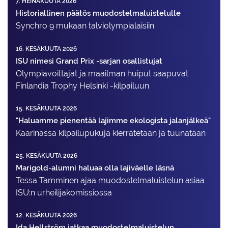
7. HEINÄKUUTA 2026
Historiallinen päätös muodostelmaluistelulle
Synchro 9 mukaan talviolympialaisiin
16. KESÄKUUTA 2026
ISU nimesi Grand Prix -sarjan osallistujat
Olympiavoittajat ja maailman huiput saapuvat
Finlandia Trophy Helsinki -kilpailuun
15. KESÄKUUTA 2026
"Haluamme pienentää lajimme ekologista jalanjälkeä"
Kaarinassa kilpailupukuja kierrätetään ja tuunataan
25. KESÄKUUTA 2026
Marigold-alumni haluaa olla lajiväelle läsnä
Tessa Tamminen ajaa muodostelma­luistelun asiaa
ISU:n urheilija­komissiossa
12. KESÄKUUTA 2026
Ida Hellström jatkaa muodostelmaluistelun