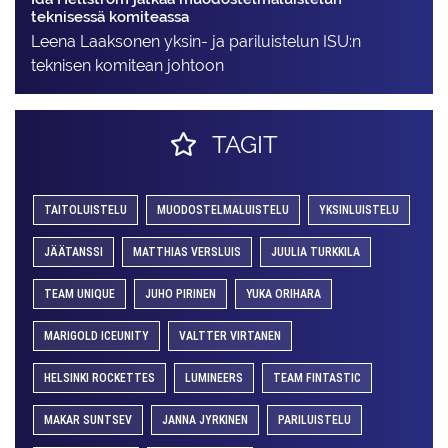
teknisessä komiteassa
Leena Laaksonen yksin- ja pariluistelun ISU:n
teknisen komitean johtoon
TAGIT
TAITOLUISTELU
MUODOSTELMALUISTELU
YKSINLUISTELU
JÄÄTANSSI
MATTHIAS VERSLUIS
JUULIA TURKKILA
TEAM UNIQUE
JUHO PIRINEN
YUKA ORIHARA
MARIGOLD ICEUNITY
VALTTER VIRTANEN
HELSINKI ROCKETTES
LUMINEERS
TEAM FINTASTIC
MAKAR SUNTSEV
JANNA JYRKINEN
PARILUISTELU