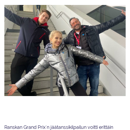
Juulia Turkkila ja Matthias Versluis valmentajansa Maurizio Margaglion
kanssa.
Ranskan Grand Prix´n jäätanssikilpailun voitti erittäin