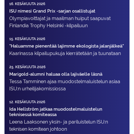
16. KESÄKUUTA 2026
ISU nimesi Grand Prix -sarjan osallistujat
Olympiavoittajat ja maailman huiput saapuvat
Finlandia Trophy Helsinki -kilpailuun
15. KESÄKUUTA 2026
"Haluamme pienentää lajimme ekologista jalanjälkeä"
Kaarinassa kilpailupukuja kierrätetään ja tuunataan
25. KESÄKUUTA 2026
Marigold-alumni haluaa olla lajiväelle läsnä
Tessa Tamminen ajaa muodostelma­luistelun asiaa
ISU:n urheilija­komissiossa
12. KESÄKUUTA 2026
Ida Hellström jatkaa muodostelmaluistelun
teknisessä komiteassa
Leena Laaksonen yksin- ja pariluistelun ISU:n
teknisen komitean johtoon