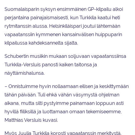
Suomalaisparin syksyn ensimmäinen GP-kilpailu alkoi
perjantaina painajaismaisesti, kun Turkkila kaatui heti
rytmitanssin alussa. Helsinkiläispari joutui lähtemään
vapaatanssiin kymmenen kansainvälisen huippuparin
kilpailussa kahdeksannelta sijalta.
Schubertin musiikin mukaan soljuvaan vapaatanssiinsa
Turkkila-Versluis panosti kaiken taitonsa ja
näyttämishalunsa.
– Onnistuimme hyvin nollaamaan eilisen ja keskittymään
tähän päivään. Tuli ehkä vähän väsymystä ohjelman
aikana, mutta silti pystyimme painamaan loppuun asti
hyvillä fiiliksillä ja luottamaan omaan tekemiseemme,
Matthias Versluis kuvasi.
Myös Juulia Turkkila korosti vapaatanssin merkitystä.