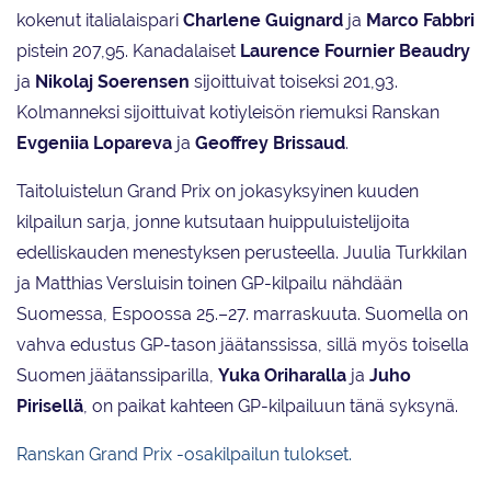
kokenut italialaispari
Charlene Guignard
ja
Marco Fabbri
pistein 207,95. Kanadalaiset
Laurence Fournier Beaudry
ja
Nikolaj Soerensen
sijoittuivat toiseksi 201,93.
Kolmanneksi sijoittuivat kotiyleisön riemuksi Ranskan
Evgeniia Lopareva
ja
Geoffrey Brissaud
.
Taitoluistelun Grand Prix on jokasyksyinen kuuden
kilpailun sarja, jonne kutsutaan huippuluistelijoita
edelliskauden menestyksen perusteella. Juulia Turkkilan
ja Matthias Versluisin toinen GP-kilpailu nähdään
Suomessa, Espoossa 25.–27. marraskuuta. Suomella on
vahva edustus GP-tason jäätanssissa, sillä myös toisella
Suomen jäätanssiparilla,
Yuka Oriharalla
ja
Juho
Pirisellä
, on paikat kahteen GP-kilpailuun tänä syksynä.
Ranskan Grand Prix -osakilpailun tulokset.