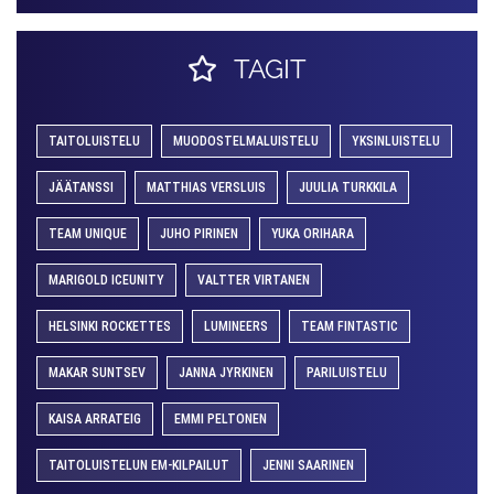
TAGIT
TAITOLUISTELU
MUODOSTELMALUISTELU
YKSINLUISTELU
JÄÄTANSSI
MATTHIAS VERSLUIS
JUULIA TURKKILA
TEAM UNIQUE
JUHO PIRINEN
YUKA ORIHARA
MARIGOLD ICEUNITY
VALTTER VIRTANEN
HELSINKI ROCKETTES
LUMINEERS
TEAM FINTASTIC
MAKAR SUNTSEV
JANNA JYRKINEN
PARILUISTELU
KAISA ARRATEIG
EMMI PELTONEN
TAITOLUISTELUN EM-KILPAILUT
JENNI SAARINEN