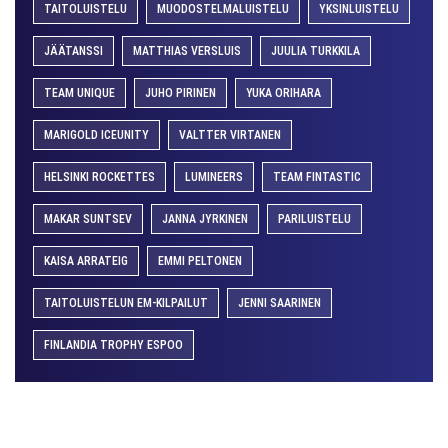
TAITOLUISTELU
MUODOSTELMALUISTELU
YKSINLUISTELU
JÄÄTANSSI
MATTHIAS VERSLUIS
JUULIA TURKKILA
TEAM UNIQUE
JUHO PIRINEN
YUKA ORIHARA
MARIGOLD ICEUNITY
VALTTER VIRTANEN
HELSINKI ROCKETTES
LUMINEERS
TEAM FINTASTIC
MAKAR SUNTSEV
JANNA JYRKINEN
PARILUISTELU
KAISA ARRATEIG
EMMI PELTONEN
TAITOLUISTELUN EM-KILPAILUT
JENNI SAARINEN
FINLANDIA TROPHY ESPOO