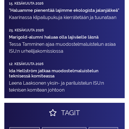
15. KESÄKUUTA 2026
"Haluamme pienentää lajimme ekologista jalanjälkeä"
Kaarinassa kilpailupukuja kierrätetään ja tuunataan
25. KESÄKUUTA 2026
Marigold-alumni haluaa olla lajiväelle läsnä
Tessa Tamminen ajaa muodostelma­luistelun asiaa
ISU:n urheilija­komissiossa
12. KESÄKUUTA 2026
Ida Hellström jatkaa muodostelmaluistelun
teknisessä komiteassa
Leena Laaksonen yksin- ja pariluistelun ISU:n
teknisen komitean johtoon
TAGIT