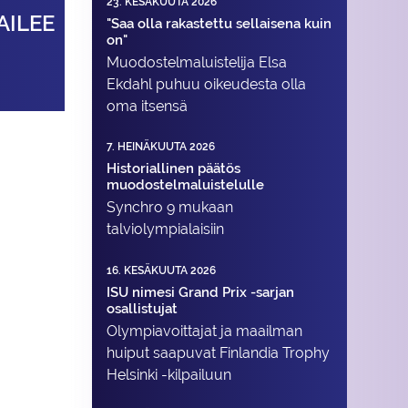
23. KESÄKUUTA 2026
AILEE
"Saa olla rakastettu sellaisena kuin
on"
Muodostelma­luistelija Elsa
Ekdahl puhuu oikeudesta olla
oma itsensä
7. HEINÄKUUTA 2026
Historiallinen päätös
muodostelmaluistelulle
Synchro 9 mukaan
talviolympialaisiin
16. KESÄKUUTA 2026
ISU nimesi Grand Prix -sarjan
osallistujat
Olympiavoittajat ja maailman
huiput saapuvat Finlandia Trophy
Helsinki -kilpailuun