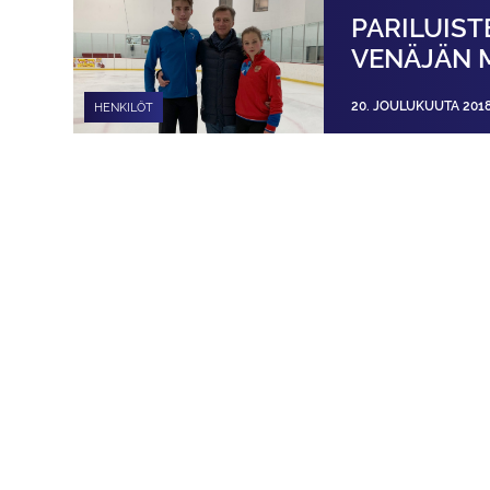
PARILUIST
VENÄJÄN 
20. JOULUKUUTA 201
HENKILÖT