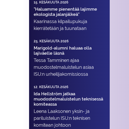
15. KESÄKUUTA 2026
"Haluamme pienentää lajimme
ekologista jalanjälkeä"
Kaarinassa kilpailupukuja
kierrätetään ja tuunataan
25. KESÄKUUTA 2026
Marigold-alumni haluaa olla
lajiväelle läsnä
Tessa Tamminen ajaa
muodostelma­luistelun asiaa
ISU:n urheilija­komissiossa
12. KESÄKUUTA 2026
Ida Hellström jatkaa
muodostelmaluistelun teknisessä
komiteassa
Leena Laaksonen yksin- ja
pariluistelun ISU:n teknisen
komitean johtoon