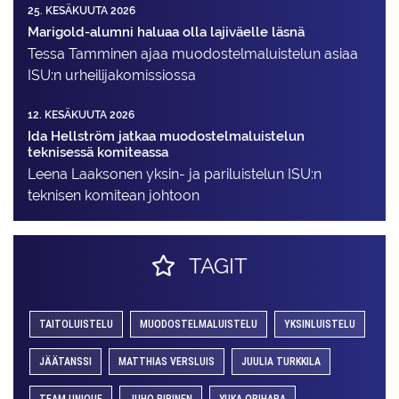
25. KESÄKUUTA 2026
Marigold-alumni haluaa olla lajiväelle läsnä
Tessa Tamminen ajaa muodostelma­luistelun asiaa
ISU:n urheilija­komissiossa
12. KESÄKUUTA 2026
Ida Hellström jatkaa muodostelmaluistelun
teknisessä komiteassa
Leena Laaksonen yksin- ja pariluistelun ISU:n
teknisen komitean johtoon
TAGIT
TAITOLUISTELU
MUODOSTELMALUISTELU
YKSINLUISTELU
JÄÄTANSSI
MATTHIAS VERSLUIS
JUULIA TURKKILA