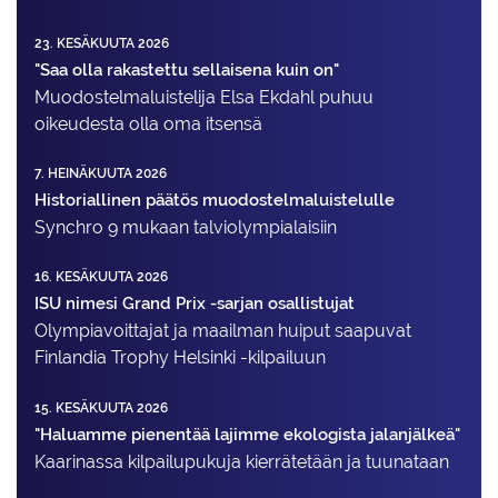
23. KESÄKUUTA 2026
"Saa olla rakastettu sellaisena kuin on"
Muodostelma­luistelija Elsa Ekdahl puhuu
oikeudesta olla oma itsensä
7. HEINÄKUUTA 2026
Historiallinen päätös muodostelmaluistelulle
Synchro 9 mukaan talviolympialaisiin
16. KESÄKUUTA 2026
ISU nimesi Grand Prix -sarjan osallistujat
Olympiavoittajat ja maailman huiput saapuvat
Finlandia Trophy Helsinki -kilpailuun
15. KESÄKUUTA 2026
"Haluamme pienentää lajimme ekologista jalanjälkeä"
Kaarinassa kilpailupukuja kierrätetään ja tuunataan