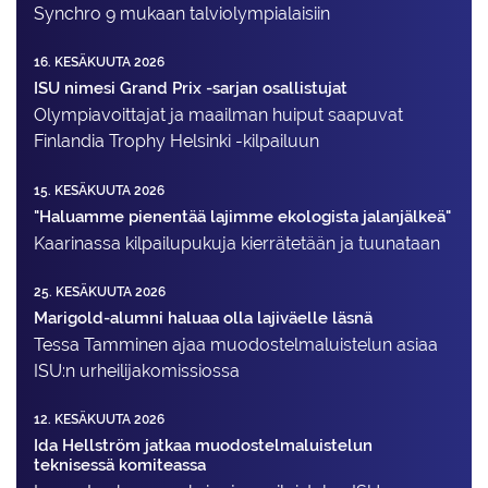
Synchro 9 mukaan talviolympialaisiin
16. KESÄKUUTA 2026
ISU nimesi Grand Prix -sarjan osallistujat
Olympiavoittajat ja maailman huiput saapuvat
Finlandia Trophy Helsinki -kilpailuun
15. KESÄKUUTA 2026
"Haluamme pienentää lajimme ekologista jalanjälkeä"
Kaarinassa kilpailupukuja kierrätetään ja tuunataan
25. KESÄKUUTA 2026
Marigold-alumni haluaa olla lajiväelle läsnä
Tessa Tamminen ajaa muodostelma­luistelun asiaa
ISU:n urheilija­komissiossa
12. KESÄKUUTA 2026
Ida Hellström jatkaa muodostelmaluistelun
teknisessä komiteassa