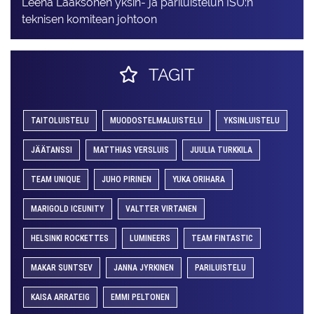
Leena Laaksonen yksin- ja pariluistelun ISU:n
teknisen komitean johtoon
TAGIT
TAITOLUISTELU
MUODOSTELMALUISTELU
YKSINLUISTELU
JÄÄTANSSI
MATTHIAS VERSLUIS
JUULIA TURKKILA
TEAM UNIQUE
JUHO PIRINEN
YUKA ORIHARA
MARIGOLD ICEUNITY
VALTTER VIRTANEN
HELSINKI ROCKETTES
LUMINEERS
TEAM FINTASTIC
MAKAR SUNTSEV
JANNA JYRKINEN
PARILUISTELU
KAISA ARRATEIG
EMMI PELTONEN