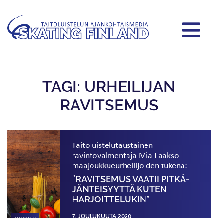
TAGI: URHEILIJAN
RAVITSEMUS
Taitoluistelu­taustainen
ravintovalmentaja Mia Laakso
maajoukkue­urheilijoiden tukena:
”RAVITSEMUS VAATII PITKÄ­
JÄNTEISYYTTÄ KUTEN
HARJOITTELUKIN”
7. JOULUKUUTA 2020