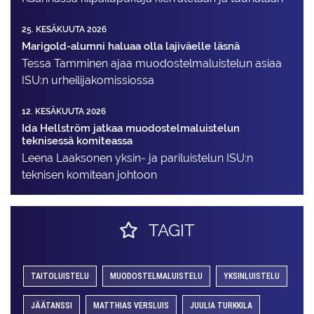
25. KESÄKUUTA 2026
Marigold-alumni haluaa olla lajiväelle läsnä
Tessa Tamminen ajaa muodostelma­luistelun asiaa
ISU:n urheilija­komissiossa
12. KESÄKUUTA 2026
Ida Hellström jatkaa muodostelmaluistelun
teknisessä komiteassa
Leena Laaksonen yksin- ja pariluistelun ISU:n
teknisen komitean johtoon
TAGIT
TAITOLUISTELU
MUODOSTELMALUISTELU
YKSINLUISTELU
JÄÄTANSSI
MATTHIAS VERSLUIS
JUULIA TURKKILA