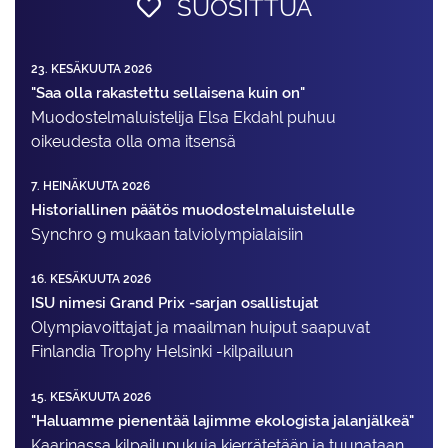
SUOSITTUA
23. KESÄKUUTA 2026
"Saa olla rakastettu sellaisena kuin on"
Muodostelma­luistelija Elsa Ekdahl puhuu
oikeudesta olla oma itsensä
7. HEINÄKUUTA 2026
Historiallinen päätös muodostelmaluistelulle
Synchro 9 mukaan talviolympialaisiin
16. KESÄKUUTA 2026
ISU nimesi Grand Prix -sarjan osallistujat
Olympiavoittajat ja maailman huiput saapuvat
Finlandia Trophy Helsinki -kilpailuun
15. KESÄKUUTA 2026
"Haluamme pienentää lajimme ekologista jalanjälkeä"
Kaarinassa kilpailupukuja kierrätetään ja tuunataan