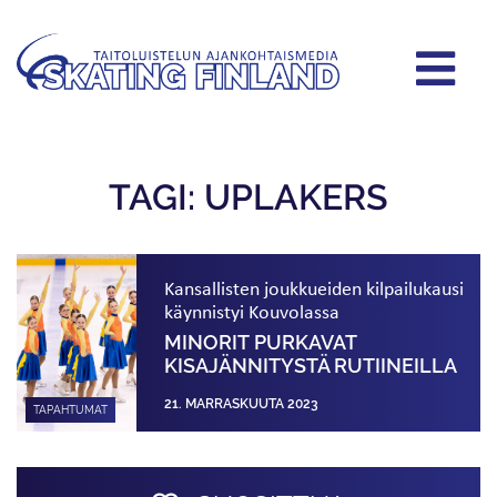
TAGI: UPLAKERS
Kansallisten joukkueiden kilpailukausi
käynnistyi Kouvolassa
MINORIT PURKAVAT
KISAJÄNNITYSTÄ RUTIINEILLA
21. MARRASKUUTA 2023
TAPAHTUMAT