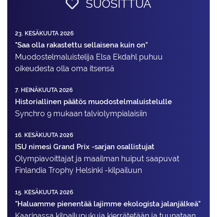
SUOSITTUA
23. KESÄKUUTA 2026
"Saa olla rakastettu sellaisena kuin on"
Muodostelma­luistelija Elsa Ekdahl puhuu
oikeudesta olla oma itsensä
7. HEINÄKUUTA 2026
Historiallinen päätös muodostelmaluistelulle
Synchro 9 mukaan talviolympialaisiin
16. KESÄKUUTA 2026
ISU nimesi Grand Prix -sarjan osallistujat
Olympiavoittajat ja maailman huiput saapuvat
Finlandia Trophy Helsinki -kilpailuun
15. KESÄKUUTA 2026
"Haluamme pienentää lajimme ekologista jalanjälkeä"
Kaarinassa kilpailupukuja kierrätetään ja tuunataan