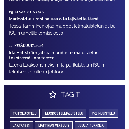
25. KESÄKUUTA 2026
Marigold-alumni haluaa olla lajiväelle läsnä
Tessa Tamminen ajaa muodostelma­luistelun asiaa
ISU:n urheilija­komissiossa
12. KESÄKUUTA 2026
Ida Hellström jatkaa muodostelmaluistelun
teknisessä komiteassa
Leena Laaksonen yksin- ja pariluistelun ISU:n
teknisen komitean johtoon
TAGIT
TAITOLUISTELU
MUODOSTELMALUISTELU
YKSINLUISTELU
JÄÄTANSSI
MATTHIAS VERSLUIS
JUULIA TURKKILA