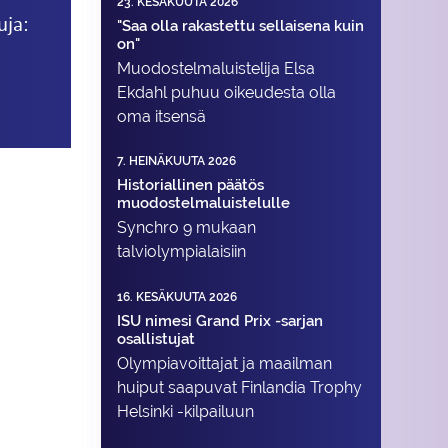
23. KESÄKUUTA 2026
uja:
"Saa olla rakastettu sellaisena kuin
on"
Muodostelma­luistelija Elsa
Ekdahl puhuu oikeudesta olla
oma itsensä
7. HEINÄKUUTA 2026
Historiallinen päätös
muodostelmaluistelulle
Synchro 9 mukaan
talviolympialaisiin
16. KESÄKUUTA 2026
ISU nimesi Grand Prix -sarjan
osallistujat
Olympiavoittajat ja maailman
huiput saapuvat Finlandia Trophy
Helsinki -kilpailuun