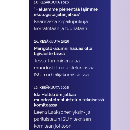
15. KESÄKUUTA 2026
"Haluamme pienentää lajimme
ekologista jalanjälkeä"
Kaarinassa kilpailupukuja
kierrätetään ja tuunataan
25. KESÄKUUTA 2026
Marigold-alumni haluaa olla
lajiväelle läsnä
Tessa Tamminen ajaa
muodostelma­luistelun asiaa
ISU:n urheilija­komissiossa
12. KESÄKUUTA 2026
Ida Hellström jatkaa
muodostelmaluistelun teknisessä
komiteassa
Leena Laaksonen yksin- ja
pariluistelun ISU:n teknisen
komitean johtoon