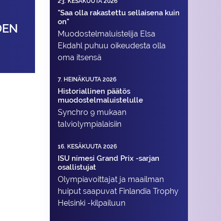
23. KESÄKUUTA 2026
"Saa olla rakastettu sellaisena kuin
on"
DEN
Muodostelma­luistelija Elsa
Ekdahl puhuu oikeudesta olla
oma itsensä
7. HEINÄKUUTA 2026
Historiallinen päätös
muodostelmaluistelulle
Synchro 9 mukaan
talviolympialaisiin
16. KESÄKUUTA 2026
ISU nimesi Grand Prix -sarjan
osallistujat
Olympiavoittajat ja maailman
huiput saapuvat Finlandia Trophy
Helsinki -kilpailuun