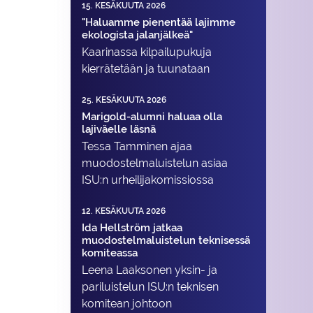
15. KESÄKUUTA 2026
"Haluamme pienentää lajimme
ekologista jalanjälkeä"
Kaarinassa kilpailupukuja
kierrätetään ja tuunataan
25. KESÄKUUTA 2026
Marigold-alumni haluaa olla
lajiväelle läsnä
Tessa Tamminen ajaa
muodostelma­luistelun asiaa
ISU:n urheilija­komissiossa
12. KESÄKUUTA 2026
Ida Hellström jatkaa
muodostelmaluistelun teknisessä
komiteassa
Leena Laaksonen yksin- ja
pariluistelun ISU:n teknisen
komitean johtoon