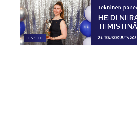
Tekninen pane
HEIDI NII
TIIMISTIN
21. TOUKOKUUTA 202
HENKILÖT