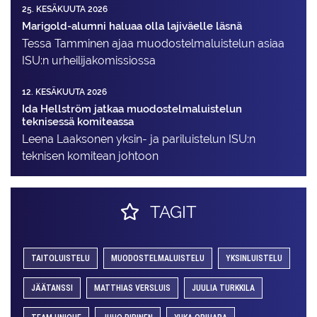
25. KESÄKUUTA 2026
Marigold-alumni haluaa olla lajiväelle läsnä
Tessa Tamminen ajaa muodostelma­luistelun asiaa
ISU:n urheilija­komissiossa
12. KESÄKUUTA 2026
Ida Hellström jatkaa muodostelmaluistelun
teknisessä komiteassa
Leena Laaksonen yksin- ja pariluistelun ISU:n
teknisen komitean johtoon
TAGIT
TAITOLUISTELU
MUODOSTELMALUISTELU
YKSINLUISTELU
JÄÄTANSSI
MATTHIAS VERSLUIS
JUULIA TURKKILA