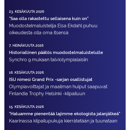
23. KESÄKUUTA 2026
"Saa olla rakastettu sellaisena kuin on"
Muodostelma­luistelija Elsa Ekdahl puhuu
oikeudesta olla oma itsensä
7. HEINÄKUUTA 2026
Historiallinen päätös muodostelmaluistelulle
Synchro 9 mukaan talviolympialaisiin
16. KESÄKUUTA 2026
ISU nimesi Grand Prix -sarjan osallistujat
Olympiavoittajat ja maailman huiput saapuvat
Finlandia Trophy Helsinki -kilpailuun
15. KESÄKUUTA 2026
"Haluamme pienentää lajimme ekologista jalanjälkeä"
Kaarinassa kilpailupukuja kierrätetään ja tuunataan