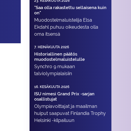
23. KESÄKUUTA 2026
"Saa olla rakastettu sellaisena kuin
on"
Muodostelma­luistelija Elsa
Ekdahl puhuu oikeudesta olla
oma itsensä
7. HEINÄKUUTA 2026
Historiallinen päätös
muodostelmaluistelulle
Synchro 9 mukaan
talviolympialaisiin
16. KESÄKUUTA 2026
ISU nimesi Grand Prix -sarjan
osallistujat
Olympiavoittajat ja maailman
huiput saapuvat Finlandia Trophy
Helsinki -kilpailuun