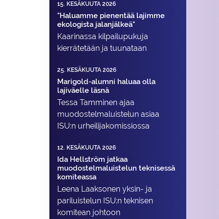
15. KESÄKUUTA 2026
"Haluamme pienentää lajimme
ekologista jalanjälkeä"
Kaarinassa kilpailupukuja
kierrätetään ja tuunataan
25. KESÄKUUTA 2026
Marigold-alumni haluaa olla
lajiväelle läsnä
Tessa Tamminen ajaa
muodostelma­luistelun asiaa
ISU:n urheilija­komissiossa
12. KESÄKUUTA 2026
Ida Hellström jatkaa
muodostelmaluistelun teknisessä
komiteassa
Leena Laaksonen yksin- ja
pariluistelun ISU:n teknisen
komitean johtoon