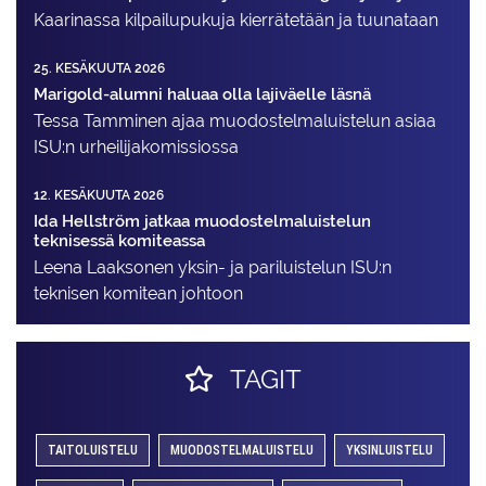
Kaarinassa kilpailupukuja kierrätetään ja tuunataan
25. KESÄKUUTA 2026
Marigold-alumni haluaa olla lajiväelle läsnä
Tessa Tamminen ajaa muodostelma­luistelun asiaa
ISU:n urheilija­komissiossa
12. KESÄKUUTA 2026
Ida Hellström jatkaa muodostelmaluistelun
teknisessä komiteassa
Leena Laaksonen yksin- ja pariluistelun ISU:n
teknisen komitean johtoon
TAGIT
TAITOLUISTELU
MUODOSTELMALUISTELU
YKSINLUISTELU