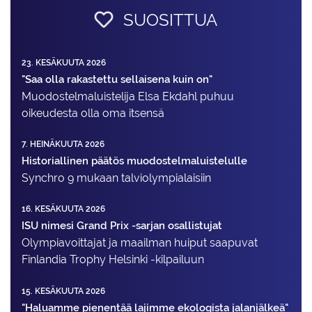
SUOSITTUA
23. KESÄKUUTA 2026
"Saa olla rakastettu sellaisena kuin on"
Muodostelma­luistelija Elsa Ekdahl puhuu
oikeudesta olla oma itsensä
7. HEINÄKUUTA 2026
Historiallinen päätös muodostelmaluistelulle
Synchro 9 mukaan talviolympialaisiin
16. KESÄKUUTA 2026
ISU nimesi Grand Prix -sarjan osallistujat
Olympiavoittajat ja maailman huiput saapuvat
Finlandia Trophy Helsinki -kilpailuun
15. KESÄKUUTA 2026
"Haluamme pienentää lajimme ekologista jalanjälkeä"