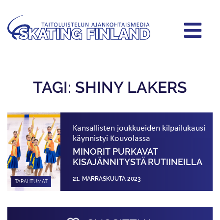
TAGI: SHINY LAKERS
Kansallisten joukkueiden kilpailukausi
käynnistyi Kouvolassa
MINORIT PURKAVAT
KISAJÄNNITYSTÄ RUTIINEILLA
21. MARRASKUUTA 2023
TAPAHTUMAT