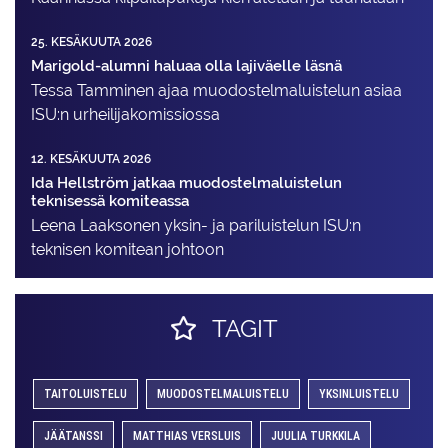
25. KESÄKUUTA 2026
Marigold-alumni haluaa olla lajiväelle läsnä
Tessa Tamminen ajaa muodostelma­luistelun asiaa
ISU:n urheilija­komissiossa
12. KESÄKUUTA 2026
Ida Hellström jatkaa muodostelmaluistelun
teknisessä komiteassa
Leena Laaksonen yksin- ja pariluistelun ISU:n
teknisen komitean johtoon
TAGIT
TAITOLUISTELU
MUODOSTELMALUISTELU
YKSINLUISTELU
JÄÄTANSSI
MATTHIAS VERSLUIS
JUULIA TURKKILA