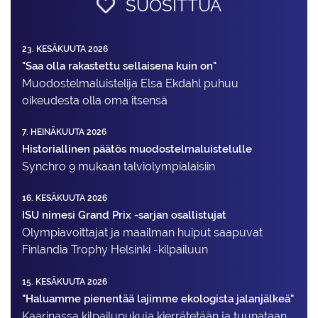
SUOSITTUA
23. KESÄKUUTA 2026
"Saa olla rakastettu sellaisena kuin on"
Muodostelma­luistelija Elsa Ekdahl puhuu
oikeudesta olla oma itsensä
7. HEINÄKUUTA 2026
Historiallinen päätös muodostelmaluistelulle
Synchro 9 mukaan talviolympialaisiin
16. KESÄKUUTA 2026
ISU nimesi Grand Prix -sarjan osallistujat
Olympiavoittajat ja maailman huiput saapuvat
Finlandia Trophy Helsinki -kilpailuun
15. KESÄKUUTA 2026
"Haluamme pienentää lajimme ekologista jalanjälkeä"
Kaarinassa kilpailupukuja kierrätetään ja tuunataan