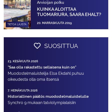
Arvioijan polku
KUINKA ALOITTAA
TUOMARIURA, SAARA EHALT?
20. MARRASKUUTA 2019
TIETOA LAJISTA
SUOSITTUA
23. KESÄKUUTA 2026
"Saa olla rakastettu sellaisena kuin on"
Muodostelma­luistelija Elsa Ekdahl puhuu
oikeudesta olla oma itsensä
7. HEINÄKUUTA 2026
Historiallinen päätös muodostelmaluistelulle
Synchro 9 mukaan talviolympialaisiin