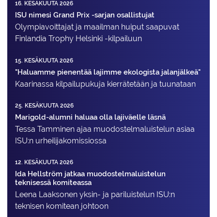
16. KESÄKUUTA 2026
ISU nimesi Grand Prix -sarjan osallistujat
Olympiavoittajat ja maailman huiput saapuvat
Finlandia Trophy Helsinki -kilpailuun
15. KESÄKUUTA 2026
"Haluamme pienentää lajimme ekologista jalanjälkeä"
Kaarinassa kilpailupukuja kierrätetään ja tuunataan
25. KESÄKUUTA 2026
Marigold-alumni haluaa olla lajiväelle läsnä
Tessa Tamminen ajaa muodostelma­luistelun asiaa
ISU:n urheilija­komissiossa
12. KESÄKUUTA 2026
Ida Hellström jatkaa muodostelmaluistelun
teknisessä komiteassa
Leena Laaksonen yksin- ja pariluistelun ISU:n
teknisen komitean johtoon