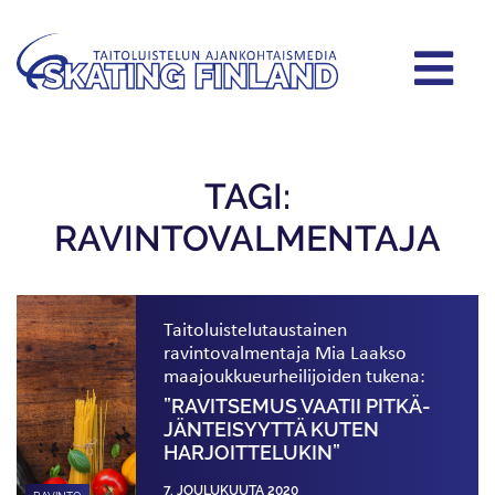
TAGI:
RAVINTOVALMENTAJA
Taitoluistelu­taustainen
ravintovalmentaja Mia Laakso
maajoukkue­urheilijoiden tukena:
”RAVITSEMUS VAATII PITKÄ­
JÄNTEISYYTTÄ KUTEN
HARJOITTELUKIN”
7. JOULUKUUTA 2020