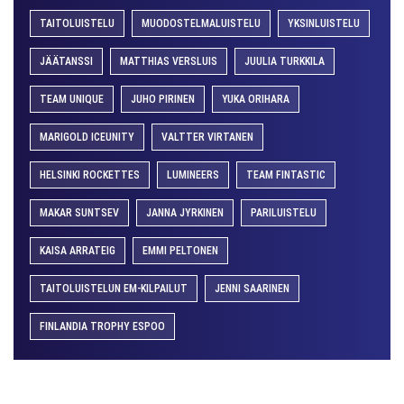
TAITOLUISTELU
MUODOSTELMALUISTELU
YKSINLUISTELU
JÄÄTANSSI
MATTHIAS VERSLUIS
JUULIA TURKKILA
TEAM UNIQUE
JUHO PIRINEN
YUKA ORIHARA
MARIGOLD ICEUNITY
VALTTER VIRTANEN
HELSINKI ROCKETTES
LUMINEERS
TEAM FINTASTIC
MAKAR SUNTSEV
JANNA JYRKINEN
PARILUISTELU
KAISA ARRATEIG
EMMI PELTONEN
TAITOLUISTELUN EM-KILPAILUT
JENNI SAARINEN
FINLANDIA TROPHY ESPOO