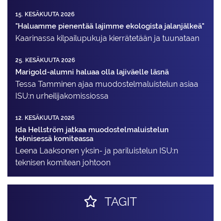
15. KESÄKUUTA 2026
"Haluamme pienentää lajimme ekologista jalanjälkeä"
Kaarinassa kilpailupukuja kierrätetään ja tuunataan
25. KESÄKUUTA 2026
Marigold-alumni haluaa olla lajiväelle läsnä
Tessa Tamminen ajaa muodostelma­luistelun asiaa
ISU:n urheilija­komissiossa
12. KESÄKUUTA 2026
Ida Hellström jatkaa muodostelmaluistelun
teknisessä komiteassa
Leena Laaksonen yksin- ja pariluistelun ISU:n
teknisen komitean johtoon
TAGIT