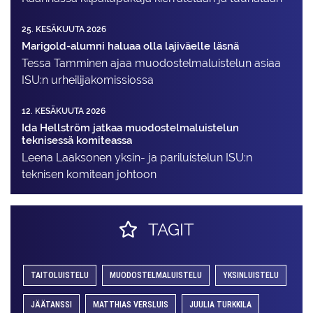
25. KESÄKUUTA 2026
Marigold-alumni haluaa olla lajiväelle läsnä
Tessa Tamminen ajaa muodostelma­luistelun asiaa
ISU:n urheilija­komissiossa
12. KESÄKUUTA 2026
Ida Hellström jatkaa muodostelmaluistelun
teknisessä komiteassa
Leena Laaksonen yksin- ja pariluistelun ISU:n
teknisen komitean johtoon
TAGIT
TAITOLUISTELU
MUODOSTELMALUISTELU
YKSINLUISTELU
JÄÄTANSSI
MATTHIAS VERSLUIS
JUULIA TURKKILA