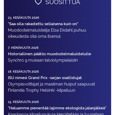
SUOSITTUA
23. KESÄKUUTA 2026
"Saa olla rakastettu sellaisena kuin on"
Muodostelma­luistelija Elsa Ekdahl puhuu
oikeudesta olla oma itsensä
7. HEINÄKUUTA 2026
Historiallinen päätös muodostelmaluistelulle
Synchro 9 mukaan talviolympialaisiin
16. KESÄKUUTA 2026
ISU nimesi Grand Prix -sarjan osallistujat
Olympiavoittajat ja maailman huiput saapuvat
Finlandia Trophy Helsinki -kilpailuun
15. KESÄKUUTA 2026
"Haluamme pienentää lajimme ekologista jalanjälkeä"
Kaarinassa kilpailupukuja kierrätetään ja tuunataan