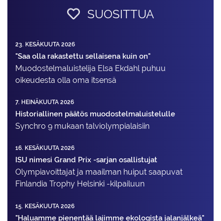
SUOSITTUA
23. KESÄKUUTA 2026
"Saa olla rakastettu sellaisena kuin on"
Muodostelma­luistelija Elsa Ekdahl puhuu
oikeudesta olla oma itsensä
7. HEINÄKUUTA 2026
Historiallinen päätös muodostelmaluistelulle
Synchro 9 mukaan talviolympialaisiin
16. KESÄKUUTA 2026
ISU nimesi Grand Prix -sarjan osallistujat
Olympiavoittajat ja maailman huiput saapuvat
Finlandia Trophy Helsinki -kilpailuun
15. KESÄKUUTA 2026
"Haluamme pienentää lajimme ekologista jalanjälkeä"