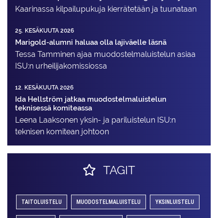
Kaarinassa kilpailupukuja kierrätetään ja tuunataan
25. KESÄKUUTA 2026
Marigold-alumni haluaa olla lajiväelle läsnä
Tessa Tamminen ajaa muodostelma­luistelun asiaa
ISU:n urheilija­komissiossa
12. KESÄKUUTA 2026
Ida Hellström jatkaa muodostelmaluistelun
teknisessä komiteassa
Leena Laaksonen yksin- ja pariluistelun ISU:n
teknisen komitean johtoon
TAGIT
TAITOLUISTELU
MUODOSTELMALUISTELU
YKSINLUISTELU