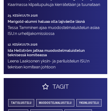
Kaarinassa kilpailupukuja kierrätetään ja tuunataan
25. KESÄKUUTA 2026
Marigold-alumni haluaa olla lajiväelle läsnä
Tessa Tamminen ajaa muodostelma­luistelun asiaa
ISU:n urheilija­komissiossa
12. KESÄKUUTA 2026
Ida Hellström jatkaa muodostelmaluistelun
teknisessä komiteassa
Leena Laaksonen yksin- ja pariluistelun ISU:n
teknisen komitean johtoon
TAGIT
TAITOLUISTELU
MUODOSTELMALUISTELU
YKSINLUISTELU