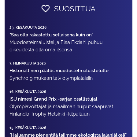
SUOSITTUA
23. KESÄKUUTA 2026
"Saa olla rakastettu sellaisena kuin on"
Muodostelma­luistelija Elsa Ekdahl puhuu
oikeudesta olla oma itsensä
7. HEINÄKUUTA 2026
Historiallinen päätös muodostelmaluistelulle
Synchro 9 mukaan talviolympialaisiin
16. KESÄKUUTA 2026
ISU nimesi Grand Prix -sarjan osallistujat
Olympiavoittajat ja maailman huiput saapuvat
Finlandia Trophy Helsinki -kilpailuun
15. KESÄKUUTA 2026
"Haluamme pienentää lajimme ekologista jalanjälkeä"