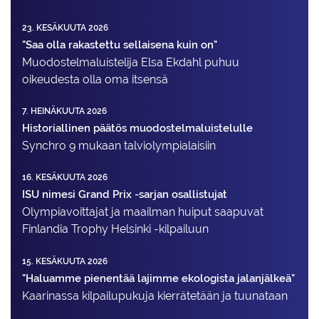
23. KESÄKUUTA 2026
"Saa olla rakastettu sellaisena kuin on"
Muodostelma­luistelija Elsa Ekdahl puhuu
oikeudesta olla oma itsensä
7. HEINÄKUUTA 2026
Historiallinen päätös muodostelmaluistelulle
Synchro 9 mukaan talviolympialaisiin
16. KESÄKUUTA 2026
ISU nimesi Grand Prix -sarjan osallistujat
Olympiavoittajat ja maailman huiput saapuvat
Finlandia Trophy Helsinki -kilpailuun
15. KESÄKUUTA 2026
"Haluamme pienentää lajimme ekologista jalanjälkeä"
Kaarinassa kilpailupukuja kierrätetään ja tuunataan