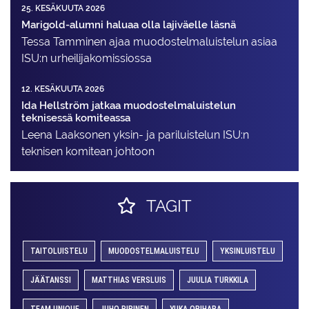
25. KESÄKUUTA 2026
Marigold-alumni haluaa olla lajiväelle läsnä
Tessa Tamminen ajaa muodostelma­luistelun asiaa
ISU:n urheilija­komissiossa
12. KESÄKUUTA 2026
Ida Hellström jatkaa muodostelmaluistelun
teknisessä komiteassa
Leena Laaksonen yksin- ja pariluistelun ISU:n
teknisen komitean johtoon
TAGIT
TAITOLUISTELU
MUODOSTELMALUISTELU
YKSINLUISTELU
JÄÄTANSSI
MATTHIAS VERSLUIS
JUULIA TURKKILA