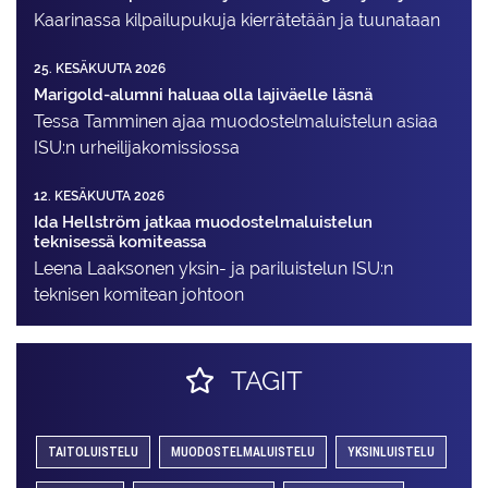
Kaarinassa kilpailupukuja kierrätetään ja tuunataan
25. KESÄKUUTA 2026
Marigold-alumni haluaa olla lajiväelle läsnä
Tessa Tamminen ajaa muodostelma­luistelun asiaa
ISU:n urheilija­komissiossa
12. KESÄKUUTA 2026
Ida Hellström jatkaa muodostelmaluistelun
teknisessä komiteassa
Leena Laaksonen yksin- ja pariluistelun ISU:n
teknisen komitean johtoon
TAGIT
TAITOLUISTELU
MUODOSTELMALUISTELU
YKSINLUISTELU