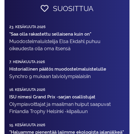
SUOSITTUA
23. KESÄKUUTA 2026
"Saa olla rakastettu sellaisena kuin on"
Muodostelma­luistelija Elsa Ekdahl puhuu
oikeudesta olla oma itsensä
7. HEINÄKUUTA 2026
Historiallinen päätös muodostelmaluistelulle
Synchro 9 mukaan talviolympialaisiin
16. KESÄKUUTA 2026
ISU nimesi Grand Prix -sarjan osallistujat
Olympiavoittajat ja maailman huiput saapuvat
Finlandia Trophy Helsinki -kilpailuun
15. KESÄKUUTA 2026
"Haluamme pienentää lajimme ekologista jalanjälkeä"