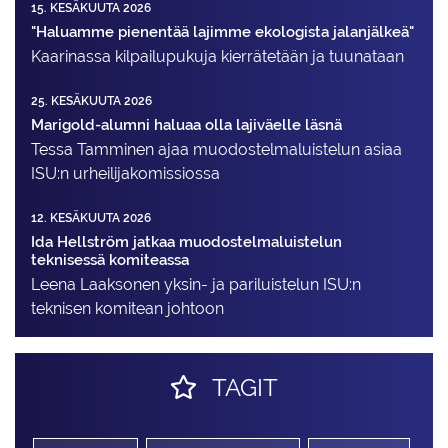
15. KESÄKUUTA 2026
"Haluamme pienentää lajimme ekologista jalanjälkeä"
Kaarinassa kilpailupukuja kierrätetään ja tuunataan
25. KESÄKUUTA 2026
Marigold-alumni haluaa olla lajiväelle läsnä
Tessa Tamminen ajaa muodostelma­luistelun asiaa
ISU:n urheilija­komissiossa
12. KESÄKUUTA 2026
Ida Hellström jatkaa muodostelmaluistelun
teknisessä komiteassa
Leena Laaksonen yksin- ja pariluistelun ISU:n
teknisen komitean johtoon
TAGIT