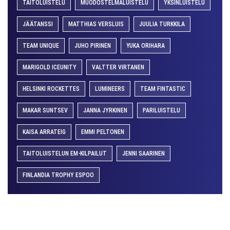
TAITOLUISTELU
MUODOSTELMALUISTELU
YKSINLUISTELU
JÄÄTANSSI
MATTHIAS VERSLUIS
JUULIA TURKKILA
TEAM UNIQUE
JUHO PIRINEN
YUKA ORIHARA
MARIGOLD ICEUNITY
VALTTER VIRTANEN
HELSINKI ROCKETTES
LUMINEERS
TEAM FINTASTIC
MAKAR SUNTSEV
JANNA JYRKINEN
PARILUISTELU
KAISA ARRATEIG
EMMI PELTONEN
TAITOLUISTELUN EM-KILPAILUT
JENNI SAARINEN
FINLANDIA TROPHY ESPOO