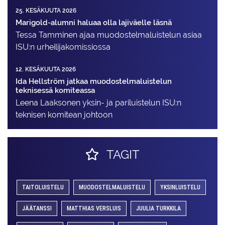
25. KESÄKUUTA 2026
Marigold-alumni haluaa olla lajiväelle läsnä
Tessa Tamminen ajaa muodostelma­luistelun asiaa
ISU:n urheilija­komissiossa
12. KESÄKUUTA 2026
Ida Hellström jatkaa muodostelmaluistelun
teknisessä komiteassa
Leena Laaksonen yksin- ja pariluistelun ISU:n
teknisen komitean johtoon
TAGIT
TAITOLUISTELU
MUODOSTELMALUISTELU
YKSINLUISTELU
JÄÄTANSSI
MATTHIAS VERSLUIS
JUULIA TURKKILA