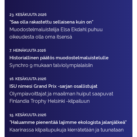
23. KESÄKUUTA 2026
"Saa olla rakastettu sellaisena kuin on"
Muodostelma­luistelija Elsa Ekdahl puhuu
oikeudesta olla oma itsensä
7. HEINÄKUUTA 2026
Historiallinen päätös muodostelmaluistelulle
Synchro 9 mukaan talviolympialaisiin
16. KESÄKUUTA 2026
ISU nimesi Grand Prix -sarjan osallistujat
Olympiavoittajat ja maailman huiput saapuvat
Finlandia Trophy Helsinki -kilpailuun
15. KESÄKUUTA 2026
"Haluamme pienentää lajimme ekologista jalanjälkeä"
Kaarinassa kilpailupukuja kierrätetään ja tuunataan