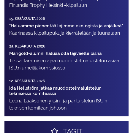
Finlandia Trophy Helsinki -kilpailuun
15. KESÄKUUTA 2026
"Haluamme pienentää lajimme ekologista jalanjälkeä"
Kaarinassa kilpailupukuja kierrätetään ja tuunataan
25. KESÄKUUTA 2026
Marigold-alumni haluaa olla lajiväelle läsnä
Tessa Tamminen ajaa muodostelma­luistelun asiaa
ISU:n urheilija­komissiossa
12. KESÄKUUTA 2026
Ida Hellström jatkaa muodostelmaluistelun
teknisessä komiteassa
Leena Laaksonen yksin- ja pariluistelun ISU:n
teknisen komitean johtoon
TAGIT