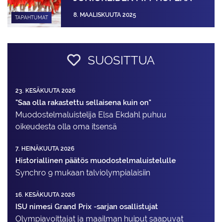
8. MAALISKUUTA 2025
TAPAHTUMAT
SUOSITTUA
23. KESÄKUUTA 2026
"Saa olla rakastettu sellaisena kuin on"
Muodostelma­luistelija Elsa Ekdahl puhuu
oikeudesta olla oma itsensä
7. HEINÄKUUTA 2026
Historiallinen päätös muodostelmaluistelulle
Synchro 9 mukaan talviolympialaisiin
16. KESÄKUUTA 2026
ISU nimesi Grand Prix -sarjan osallistujat
Olympiavoittajat ja maailman huiput saapuvat