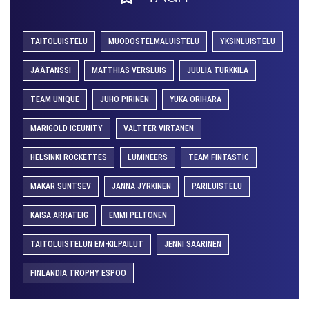
TAITOLUISTELU
MUODOSTELMALUISTELU
YKSINLUISTELU
JÄÄTANSSI
MATTHIAS VERSLUIS
JUULIA TURKKILA
TEAM UNIQUE
JUHO PIRINEN
YUKA ORIHARA
MARIGOLD ICEUNITY
VALTTER VIRTANEN
HELSINKI ROCKETTES
LUMINEERS
TEAM FINTASTIC
MAKAR SUNTSEV
JANNA JYRKINEN
PARILUISTELU
KAISA ARRATEIG
EMMI PELTONEN
TAITOLUISTELUN EM-KILPAILUT
JENNI SAARINEN
FINLANDIA TROPHY ESPOO