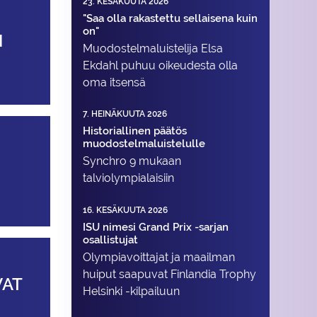
23. KESÄKUUTA 2026
"Saa olla rakastettu sellaisena kuin
on"
N
Muodostelma­luistelija Elsa
Ekdahl puhuu oikeudesta olla
oma itsensä
7. HEINÄKUUTA 2026
Historiallinen päätös
muodostelmaluistelulle
Synchro 9 mukaan
talviolympialaisiin
16. KESÄKUUTA 2026
ISU nimesi Grand Prix -sarjan
osallistujat
Olympiavoittajat ja maailman
huiput saapuvat Finlandia Trophy
VAT
Helsinki -kilpailuun