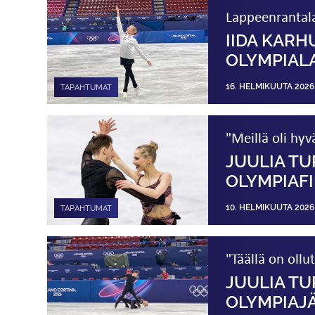
Lappeenrantala
IIDA KARH
OLYMPIA­L
16. HELMIKUUTA 2026
TAPAHTUMAT
"Meillä oli hy
JUULIA TU
OLYMPIAFI
10. HELMIKUUTA 2026
TAPAHTUMAT
"Täällä on ollu
JUULIA TU
OLYMPIAJ