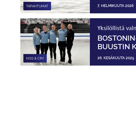
7. HELMIKUUTA 2026
TAPAHTUMAT
Yksilöllistä v
BOSTONIN
BUUSTIN 
26. KESÄKUUTA 2025
KISS & CRY