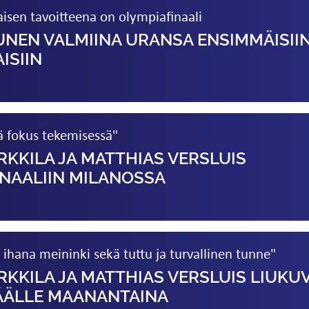
isen tavoitteena on olympia­finaali
UNEN VALMIINA URANSA ENSIMMÄISII
AISIIN
vä fokus tekemisessä"
RKKILA JA MATTHIAS VERSLUIS
NAALIIN MILANOSSA
t ihana meininki sekä tuttu ja turvallinen tunne"
RKKILA JA MATTHIAS VERSLUIS LIUKU
ÄÄLLE MAANANTAINA