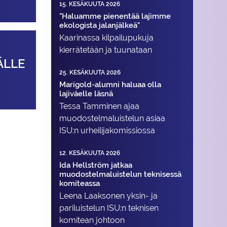
15. KESÄKUUTA 2026
"Haluamme pienentää lajimme
ekologista jalanjälkeä"
Kaarinassa kilpailupukuja
kierrätetään ja tuunataan
ÄLLE
25. KESÄKUUTA 2026
Marigold-alumni haluaa olla
lajiväelle läsnä
Tessa Tamminen ajaa
muodostelma­luistelun asiaa
ISU:n urheilija­komissiossa
12. KESÄKUUTA 2026
Ida Hellström jatkaa
muodostelmaluistelun teknisessä
komiteassa
Leena Laaksonen yksin- ja
pariluistelun ISU:n teknisen
komitean johtoon