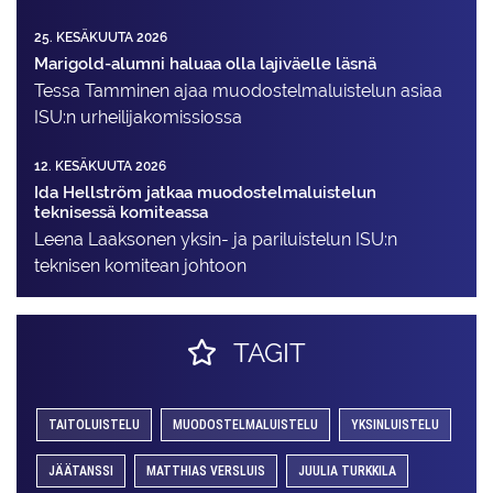
25. KESÄKUUTA 2026
Marigold-alumni haluaa olla lajiväelle läsnä
Tessa Tamminen ajaa muodostelma­luistelun asiaa
ISU:n urheilija­komissiossa
12. KESÄKUUTA 2026
Ida Hellström jatkaa muodostelmaluistelun
teknisessä komiteassa
Leena Laaksonen yksin- ja pariluistelun ISU:n
teknisen komitean johtoon
TAGIT
TAITOLUISTELU
MUODOSTELMALUISTELU
YKSINLUISTELU
JÄÄTANSSI
MATTHIAS VERSLUIS
JUULIA TURKKILA