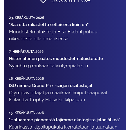
23. KESÄKUUTA 2026
"Saa olla rakastettu sellaisena kuin on"
Muodostelma­luistelija Elsa Ekdahl puhuu
oikeudesta olla oma itsensä
7. HEINÄKUUTA 2026
Historiallinen päätös muodostelmaluistelulle
Synchro 9 mukaan talviolympialaisiin
16. KESÄKUUTA 2026
ISU nimesi Grand Prix -sarjan osallistujat
Olympiavoittajat ja maailman huiput saapuvat
Finlandia Trophy Helsinki -kilpailuun
15. KESÄKUUTA 2026
"Haluamme pienentää lajimme ekologista jalanjälkeä"
Kaarinassa kilpailupukuja kierrätetään ja tuunataan