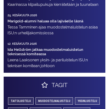
Kaarinassa kilpailupukuja kierrätetään ja tuunataan
25. KESÄKUUTA 2026
Marigold-alumni haluaa olla lajiväelle läsnä
Tessa Tamminen ajaa muodostelma­luistelun asiaa
ISU:n urheilija­komissiossa
12. KESÄKUUTA 2026
Ida Hellström jatkaa muodostelmaluistelun
teknisessä komiteassa
Leena Laaksonen yksin- ja pariluistelun ISU:n
teknisen komitean johtoon
TAGIT
TAITOLUISTELU
MUODOSTELMALUISTELU
YKSINLUISTELU