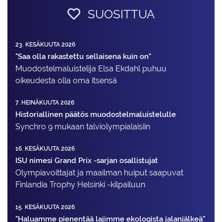
SUOSITTUA
23. KESÄKUUTA 2026
"Saa olla rakastettu sellaisena kuin on"
Muodostelma­luistelija Elsa Ekdahl puhuu
oikeudesta olla oma itsensä
7. HEINÄKUUTA 2026
Historiallinen päätös muodostelmaluistelulle
Synchro 9 mukaan talviolympialaisiin
16. KESÄKUUTA 2026
ISU nimesi Grand Prix -sarjan osallistujat
Olympiavoittajat ja maailman huiput saapuvat
Finlandia Trophy Helsinki -kilpailuun
15. KESÄKUUTA 2026
"Haluamme pienentää lajimme ekologista jalanjälkeä"